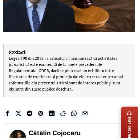
Precizări:
Legea 190 din 2018, la articolul 7, menţionează că activitatea
jurnalistică este exonerată de la unele prevederi ale
Regulamentului GDPR, dacă se păstrează un echilibru între
libertatea de exprimare şi protecţia datelor cu caracter personal.
Informațiile din prezentul articol sunt de interes public și sunt
obținute din surse publice deschise.
LIVE 
RADIO LIVE
Cătălin Cojocaru