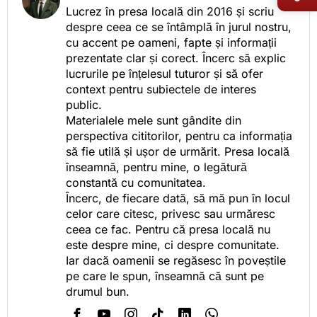
Lucrez în presa locală din 2016 și scriu
despre ceea ce se întâmplă în jurul nostru,
cu accent pe oameni, fapte și informații
prezentate clar și corect. Încerc să explic
lucrurile pe înțelesul tuturor și să ofer
context pentru subiectele de interes
public.
Materialele mele sunt gândite din
perspectiva cititorilor, pentru ca informația
să fie utilă și ușor de urmărit. Presa locală
înseamnă, pentru mine, o legătură
constantă cu comunitatea.
Încerc, de fiecare dată, să mă pun în locul
celor care citesc, privesc sau urmăresc
ceea ce fac. Pentru că presa locală nu
este despre mine, ci despre comunitate.
Iar dacă oamenii se regăsesc în poveștile
pe care le spun, înseamnă că sunt pe
drumul bun.