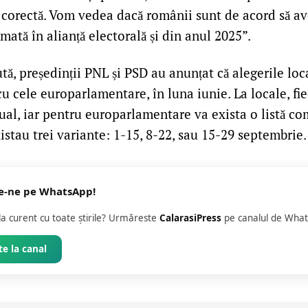
 corectă. Vom vedea dacă românii sunt de acord să a
rmată în alianță electorală și din anul 2025”.
ă, președinții PNL și PSD au anunțat că alegerile loc
cu cele europarlamentare, în luna iunie. La locale, fi
ual, iar pentru europarlamentare va exista o listă co
istau trei variante: 1-15, 8-22, sau 15-29 septembrie
e-ne pe WhatsApp!
 la curent cu toate știrile? Urmăreste
CalarasiPress
pe canalul de What
e la canal