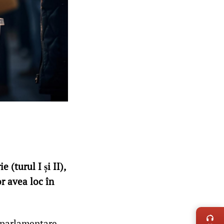
 (turul I și II),
r avea loc în
LIVE 
roparlamentare