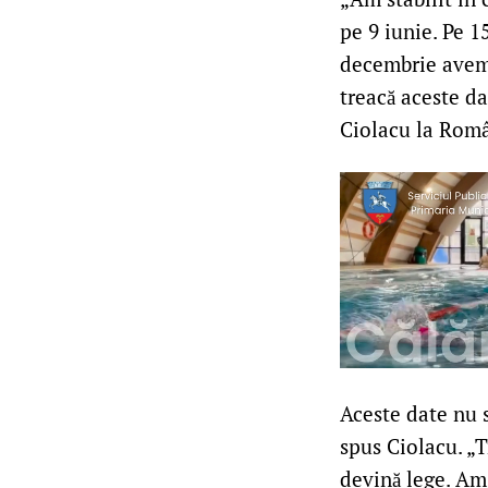
pe 9 iunie. Pe 15
decembrie avem a
treacă aceste da
Ciolacu la Româ
Aceste date nu s
spus Ciolacu. „T
devină lege. Am 