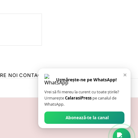
×
RE NOI
CONTACT
ZIARUL ANUNȚUL CĂLĂRĂȘEAN
Urmărește-ne pe WhatsApp!
Vrei să fii mereu la curent cu toate știrile?
Urmarește
CalarasiPress
pe canalul de
WhatsApp.
Abonează-te la canal