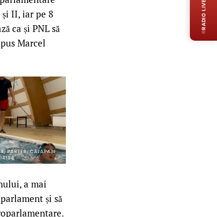
RADIO LIVE
i II, iar pe 8
ză ca și PNL să
 spus Marcel
nului, a mai
 parlament și să
uroparlamentare.