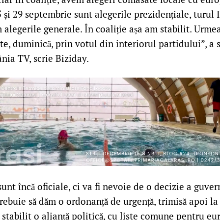
 și 29 septembrie sunt alegerile prezidențiale, turul I ș
legerile generale. În coaliție așa am stabilit. Urmea
te, duminică, prin votul din interiorul partidului”, a
nia TV, scrie Biziday.
unt încă oficiale, ci va fi nevoie de o decizie a guver
rebuie să dăm o ordonanță de urgență, trimisă apoi la
stabilit o alianță politică, cu liste comune pentru e