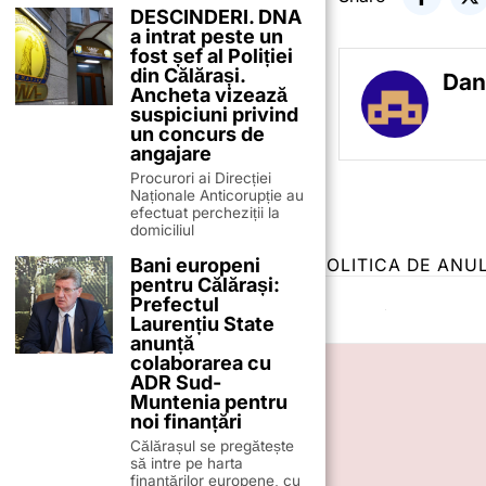
DESCINDERI. DNA
a intrat peste un
fost șef al Poliției
din Călărași.
Dan
Ancheta vizează
suspiciuni privind
un concurs de
angajare
Procurori ai Direcției
Naționale Anticorupție au
efectuat percheziții la
domiciliul
Bani europeni
TERMENI ȘI CONDIȚII
COOKIES
POLITICA DE ANU
pentru Călărași:
Prefectul
Laurențiu State
anunță
colaborarea cu
ADR Sud-
Muntenia pentru
noi finanțări
Călărașul se pregătește
să intre pe harta
finanțărilor europene, cu