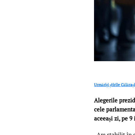
Urmăriți știrile Călăra
Alegerile prezid
cele parlamenta
aceeași zi, pe 9
„Am stabilit în