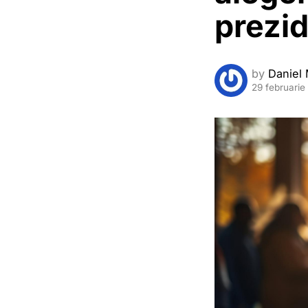
prezid
by
Daniel 
29 februarie