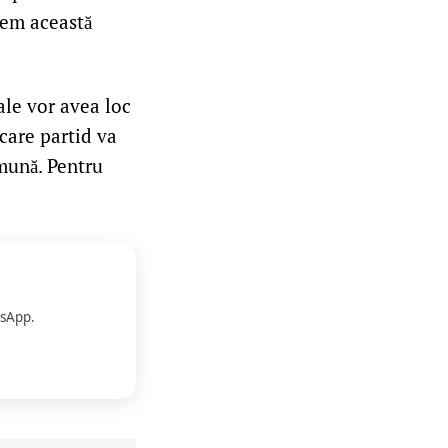
vem această
ale vor avea loc
ecare partid va
mună. Pentru
.
sApp.