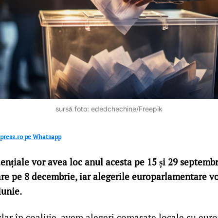
sursă foto: ededchechine/Freepik
șipress.ro pe Whatsapp
ențiale vor avea loc anul acesta pe 15 și 29 septembrie
re pe 8 decembrie, iar alegerile europarlamentare vo
 iunie.
 clar în coaliție, avem alegeri comasate locale cu eu