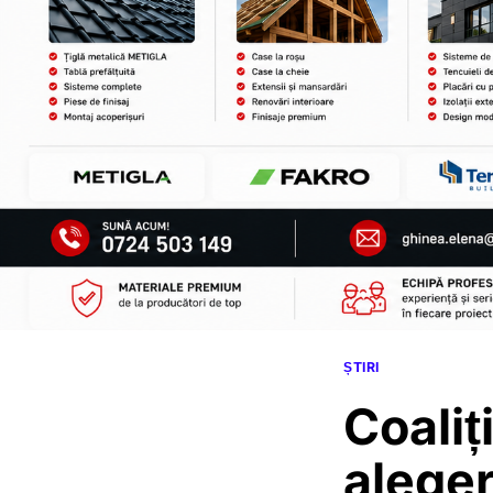
ȘTIRI
Coaliț
aleger