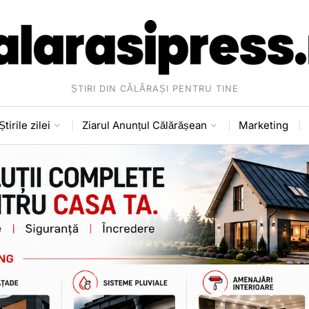
ȘTIRI DIN CĂLĂRAȘI PENTRU TINE
Știrile zilei
Ziarul Anunțul Călărășean
Marketing