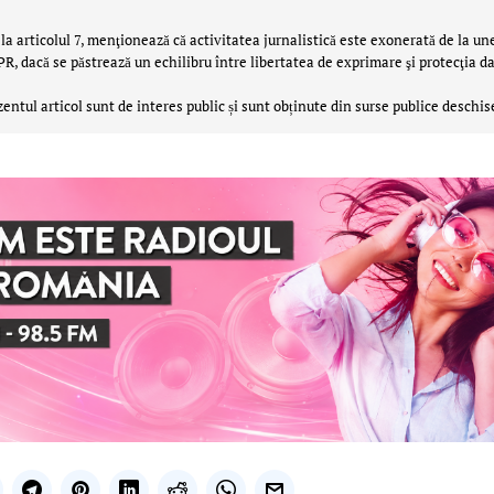
la articolul 7, menţionează că activitatea jurnalistică este exonerată de la un
 dacă se păstrează un echilibru între libertatea de exprimare şi protecţia da
zentul articol sunt de interes public și sunt obținute din surse publice deschis