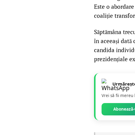
Este o abordare
coaliție transfo
Săptămâna trecut
în aceeași dată 
candida individ
prezidențiale ex
Urmăreșt
Vrei să fii mereu
Abonează-t