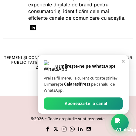
experiențe digitale de brand pentru
consumatori și identificăm cele mai
eficiente canale de comunicare cu aceștia.
TERMENI ȘI CONDIȚII
COOKIES
POLITICA DE ANULARE & RETUR
×
PUBLICITATE ONLINE & TIPĂRITĂ
DESPRE NOI
CONTACT
Urmărește-ne pe WhatsApp!
ZIARUL ANUNȚUL CĂLĂRĂȘEAN
Vrei să fii mereu la curent cu toate știrile?
Urmarește
CalarasiPress
pe canalul de
WhatsApp.
Abonează-te la canal
©
2026
- Toate drepturile sunt rezervate.