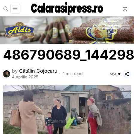
486790689_14429
by
Cătălin Cojocaru
1 min read
SHARE
4 aprilie 2025