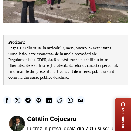
Precizări:
Legea 190 din 2018, la articolul 7, menţionează că activitatea
jurnalistică este exonerată de la unele prevederi ale
Regulamentului GDPR, dacă se păstrează un echilibru între
libertatea de exprimare şi protecţia datelor cu caracter personal.
Informațiile din prezentul articol sunt de interes public și sunt
obținute din surse publice deschise.
LIVE 
RADIO LIVE
Cătălin Cojocaru
Lucrez în presa locală din 2016 și scriu