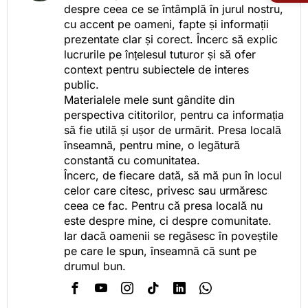
despre ceea ce se întâmplă în jurul nostru,
cu accent pe oameni, fapte și informații
prezentate clar și corect. Încerc să explic
lucrurile pe înțelesul tuturor și să ofer
context pentru subiectele de interes
public.
Materialele mele sunt gândite din
perspectiva cititorilor, pentru ca informația
să fie utilă și ușor de urmărit. Presa locală
înseamnă, pentru mine, o legătură
constantă cu comunitatea.
Încerc, de fiecare dată, să mă pun în locul
celor care citesc, privesc sau urmăresc
ceea ce fac. Pentru că presa locală nu
este despre mine, ci despre comunitate.
Iar dacă oamenii se regăsesc în poveștile
pe care le spun, înseamnă că sunt pe
drumul bun.