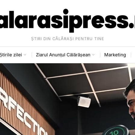
ȘTIRI DIN CĂLĂRAȘI PENTRU TINE
Știrile zilei
Ziarul Anunțul Călărășean
Marketing