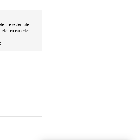
ele prevederi ale
telor cu caracter
e.