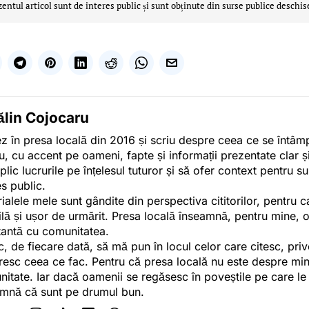
zentul articol sunt de interes public și sunt obținute din surse publice deschis
ălin Cojocaru
z în presa locală din 2016 și scriu despre ceea ce se întâmpl
u, cu accent pe oameni, fapte și informații prezentate clar ș
plic lucrurile pe înțelesul tuturor și să ofer context pentru s
es public.
ialele mele sunt gândite din perspectiva cititorilor, pentru c
tilă și ușor de urmărit. Presa locală înseamnă, pentru mine, 
antă cu comunitatea.
c, de fiecare dată, să mă pun în locul celor care citesc, pri
esc ceea ce fac. Pentru că presa locală nu este despre min
itate. Iar dacă oamenii se regăsesc în poveștile pe care le
mnă că sunt pe drumul bun.