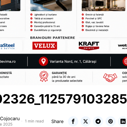
2326_11257910328
 Cojocaru
Share
1 min read
ie 2025