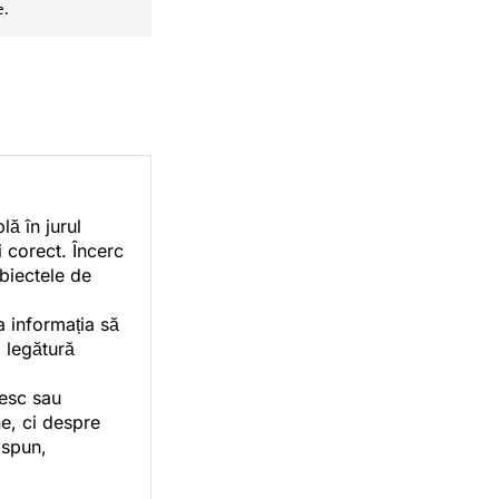
e.
ă în jurul
i corect. Încerc
ubiectele de
a informația să
o legătură
vesc sau
e, ci despre
 spun,