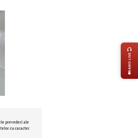
LIVE 
RADIO LIVE
ele prevederi ale
telor cu caracter