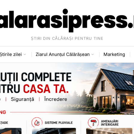
ȘTIRI DIN CĂLĂRAȘI PENTRU TINE
Știrile zilei
Ziarul Anunțul Călărășean
Marketing