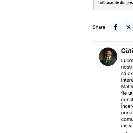
Informațiile din pre
Share
Căt
Lucre
nostr
să ex
inter
Mater
fie u
const
Încer
urmăr
comun
însea