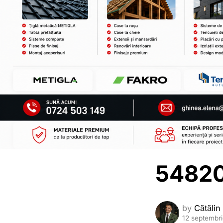
54820
by
Cătălin
12 septembr