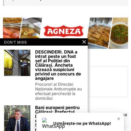
DON'T MISS
DESCINDERI. DNA a
intrat peste un fost
șef al Poliției din
Călărași. Ancheta
vizează suspiciuni
privind un concurs de
C.C
angajare
Procurori ai Direcției
Naționale Anticorupție au
efectuat percheziții la
domiciliul
Bani europeni pentru
Călărași: Prefectul
TERMENI ȘI CONDIȚII
COOKIES
POLITICA DE ANULARE & RETUR
Laurențiu State anunță
×
PUBLICITATE ONLINE & TIPĂRITĂ
DESPRE NOI
CONTACT
colaborarea cu ADR
Urmărește-ne pe WhatsApp!
Sud-Muntenia pentru
ZIARUL ANUNȚUL CĂLĂRĂȘEAN
noi finanțări