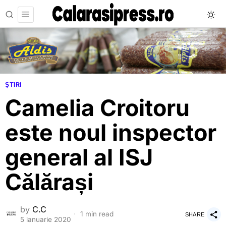
ȘTIRI
Camelia Croitoru
este noul inspector
general al ISJ
Călărași
by
C.C
1 min read
SHARE
5 ianuarie 2020