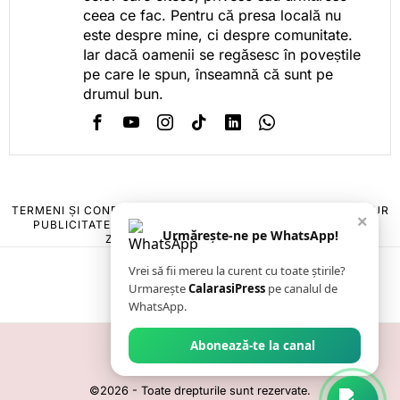
ceea ce fac. Pentru că presa locală nu
este despre mine, ci despre comunitate.
Iar dacă oamenii se regăsesc în poveștile
pe care le spun, înseamnă că sunt pe
drumul bun.
TERMENI ȘI CONDIȚII
COOKIES
POLITICA DE ANULARE & RETUR
×
PUBLICITATE ONLINE & TIPĂRITĂ
DESPRE NOI
CONTACT
Urmărește-ne pe WhatsApp!
ZIARUL ANUNȚUL CĂLĂRĂȘEAN
Vrei să fii mereu la curent cu toate știrile?
Urmarește
CalarasiPress
pe canalul de
WhatsApp.
Abonează-te la canal
©
2026
- Toate drepturile sunt rezervate.