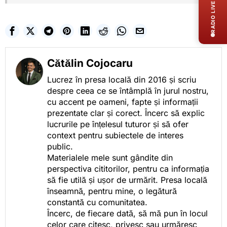
RADIO LIVE
Cătălin Cojocaru
Lucrez în presa locală din 2016 și scriu
despre ceea ce se întâmplă în jurul nostru,
cu accent pe oameni, fapte și informații
prezentate clar și corect. Încerc să explic
lucrurile pe înțelesul tuturor și să ofer
context pentru subiectele de interes
public.
Materialele mele sunt gândite din
perspectiva cititorilor, pentru ca informația
să fie utilă și ușor de urmărit. Presa locală
înseamnă, pentru mine, o legătură
constantă cu comunitatea.
Încerc, de fiecare dată, să mă pun în locul
celor care citesc, privesc sau urmăresc