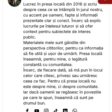
Lucrez în presa locală din 2016 și scriu
despre ceea ce se întâmplă în jurul nostru,
cu accent pe oameni, fapte și informații
prezentate clar și corect. Încerc să explic
lucrurile pe înțelesul tuturor și să ofer
context pentru subiectele de interes
public.
Materialele mele sunt gândite din
perspectiva cititorilor, pentru ca informația
să fie utilă și ușor de urmărit. Presa locală
înseamnă, pentru mine, o legătură
constantă cu comunitatea.
Încerc, de fiecare dată, să mă pun în locul
celor care citesc, privesc sau urmăresc
ceea ce fac. Pentru că presa locală nu
este despre mine, ci despre comunitate.
Iar dacă oamenii se regăsesc în poveștile
pe care le spun, înseamnă că sunt pe
drumul bun.