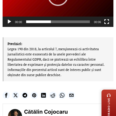
00:00
00:06
Precizări:
Legea 190 din 2018, la articolul 7, menţionează că activitatea
jurnalistică este exonerată de la unele prevederi ale
Regulamentului GDPR, dacă se păstrează un echilibru între
libertatea de exprimare şi protecţia datelor cu caracter personal.
Informațiile din prezentul articol sunt de interes public și sunt
obținute din surse publice deschise.
LIVE 
RADIO LIVE
Cătălin Cojocaru