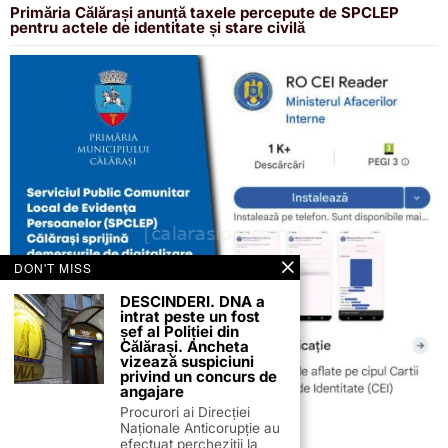
Primăria Călărași anunță taxele percepute de SPCLEP
pentru actele de identitate și stare civilă
DON'T MISS
DESCINDERI. DNA a
intrat peste un fost
șef al Poliției din
Călărași. Ancheta
vizează suspiciuni
privind un concurs de
angajare
Procurori ai Direcției
Naționale Anticorupție au
5 februarie 2026
efectuat percheziții la