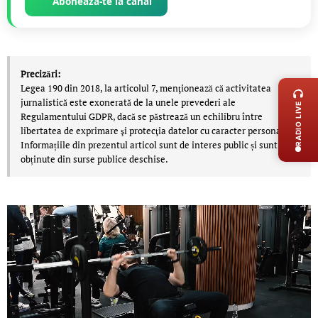
Abonează-te la canal
LIVE 
Precizări:
Legea 190 din 2018, la articolul 7, menţionează că activitatea
jurnalistică este exonerată de la unele prevederi ale
RADIO LIVE
Regulamentului GDPR, dacă se păstrează un echilibru între
libertatea de exprimare şi protecţia datelor cu caracter personal.
Informațiile din prezentul articol sunt de interes public și sunt
obținute din surse publice deschise.