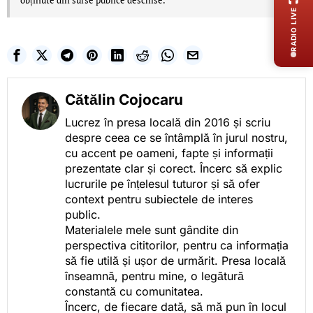
obținute din surse publice deschise.
RADIO LIVE
Cătălin Cojocaru
Lucrez în presa locală din 2016 și scriu
despre ceea ce se întâmplă în jurul nostru,
cu accent pe oameni, fapte și informații
prezentate clar și corect. Încerc să explic
lucrurile pe înțelesul tuturor și să ofer
context pentru subiectele de interes
public.
Materialele mele sunt gândite din
perspectiva cititorilor, pentru ca informația
să fie utilă și ușor de urmărit. Presa locală
înseamnă, pentru mine, o legătură
constantă cu comunitatea.
Încerc, de fiecare dată, să mă pun în locul