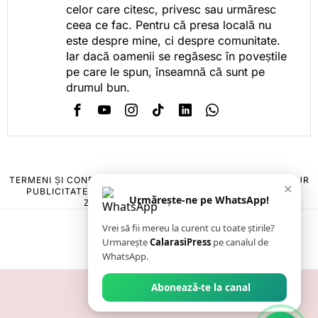
celor care citesc, privesc sau urmăresc
ceea ce fac. Pentru că presa locală nu
este despre mine, ci despre comunitate.
Iar dacă oamenii se regăsesc în poveștile
pe care le spun, înseamnă că sunt pe
drumul bun.
TERMENI ȘI CONDIȚII
COOKIES
POLITICA DE ANULARE & RETUR
×
PUBLICITATE ONLINE & TIPĂRITĂ
DESPRE NOI
CONTACT
Urmărește-ne pe WhatsApp!
ZIARUL ANUNȚUL CĂLĂRĂȘEAN
Vrei să fii mereu la curent cu toate știrile?
Urmarește
CalarasiPress
pe canalul de
WhatsApp.
Abonează-te la canal