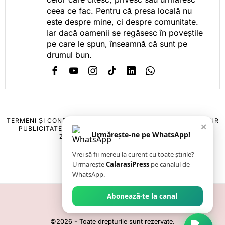
ceea ce fac. Pentru că presa locală nu
este despre mine, ci despre comunitate.
Iar dacă oamenii se regăsesc în poveștile
pe care le spun, înseamnă că sunt pe
drumul bun.
TERMENI ȘI CONDIȚII
COOKIES
POLITICA DE ANULARE & RETUR
×
PUBLICITATE ONLINE & TIPĂRITĂ
DESPRE NOI
CONTACT
Urmărește-ne pe WhatsApp!
ZIARUL ANUNȚUL CĂLĂRĂȘEAN
Vrei să fii mereu la curent cu toate știrile?
Urmarește
CalarasiPress
pe canalul de
WhatsApp.
Abonează-te la canal
©
2026
- Toate drepturile sunt rezervate.