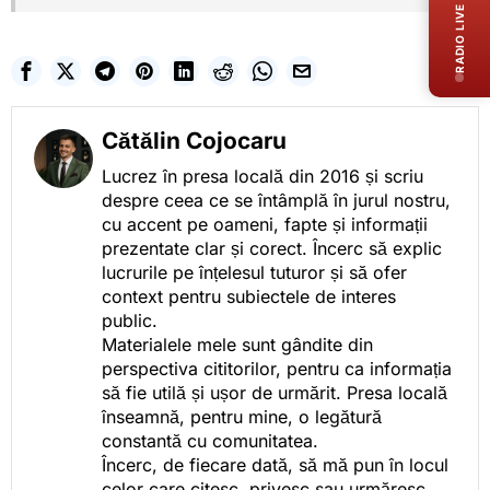
RADIO LIVE
Cătălin Cojocaru
Lucrez în presa locală din 2016 și scriu
despre ceea ce se întâmplă în jurul nostru,
cu accent pe oameni, fapte și informații
prezentate clar și corect. Încerc să explic
lucrurile pe înțelesul tuturor și să ofer
context pentru subiectele de interes
public.
Materialele mele sunt gândite din
perspectiva cititorilor, pentru ca informația
să fie utilă și ușor de urmărit. Presa locală
înseamnă, pentru mine, o legătură
constantă cu comunitatea.
Încerc, de fiecare dată, să mă pun în locul
celor care citesc, privesc sau urmăresc