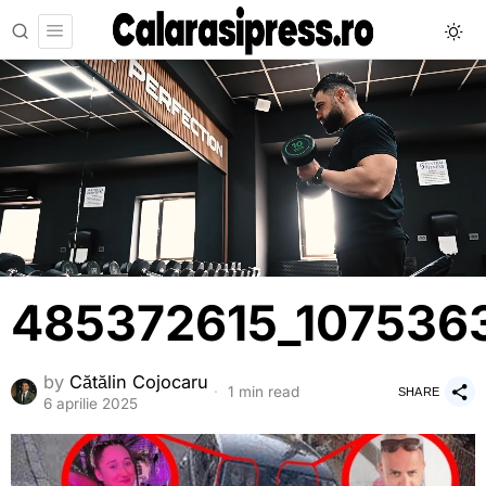
485372615_107536
by
Cătălin Cojocaru
1 min read
SHARE
6 aprilie 2025