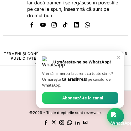
Iar dacă oamenii se regăsesc în poveștile
pe care le spun, înseamnă că sunt pe
drumul bun.
TERMENI ȘI CONDIȚII
COOKIES
POLITICA DE ANULARE & RETUR
×
PUBLICITATE ONLINE & TIPĂRITĂ
DESPRE NOI
CONTACT
Urmărește-ne pe WhatsApp!
ZIARUL ANUNȚUL CĂLĂRĂȘEAN
Vrei să fii mereu la curent cu toate știrile?
Urmarește
CalarasiPress
pe canalul de
WhatsApp.
Abonează-te la canal
©
2026
- Toate drepturile sunt rezervate.