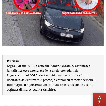
Precizări:
Legea 190 din 2018, la articolul 7, menţionează că activitatea
jurnalistică este exonerată de la unele prevederi ale
Regulamentului GDPR, dacă se păstrează un echilibru între
libertatea de exprimare şi protecţia datelor cu caracter personal.
Informațiile din prezentul articol sunt de interes public și sunt
LIVE 
obținute din surse publice deschise.