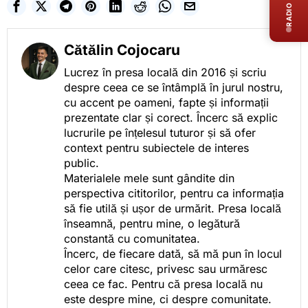
RADIO LIVE
Cătălin Cojocaru
Lucrez în presa locală din 2016 și scriu
despre ceea ce se întâmplă în jurul nostru,
cu accent pe oameni, fapte și informații
prezentate clar și corect. Încerc să explic
lucrurile pe înțelesul tuturor și să ofer
context pentru subiectele de interes
public.
Materialele mele sunt gândite din
perspectiva cititorilor, pentru ca informația
să fie utilă și ușor de urmărit. Presa locală
înseamnă, pentru mine, o legătură
constantă cu comunitatea.
Încerc, de fiecare dată, să mă pun în locul
celor care citesc, privesc sau urmăresc
ceea ce fac. Pentru că presa locală nu
este despre mine, ci despre comunitate.