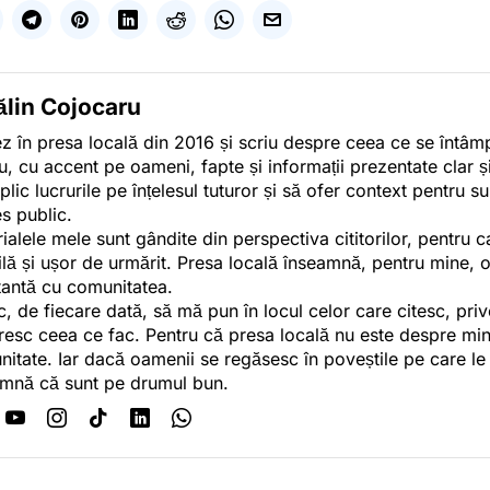
ălin Cojocaru
z în presa locală din 2016 și scriu despre ceea ce se întâmpl
u, cu accent pe oameni, fapte și informații prezentate clar ș
plic lucrurile pe înțelesul tuturor și să ofer context pentru s
es public.
ialele mele sunt gândite din perspectiva cititorilor, pentru c
tilă și ușor de urmărit. Presa locală înseamnă, pentru mine, 
antă cu comunitatea.
c, de fiecare dată, să mă pun în locul celor care citesc, pri
esc ceea ce fac. Pentru că presa locală nu este despre min
itate. Iar dacă oamenii se regăsesc în poveștile pe care le
mnă că sunt pe drumul bun.