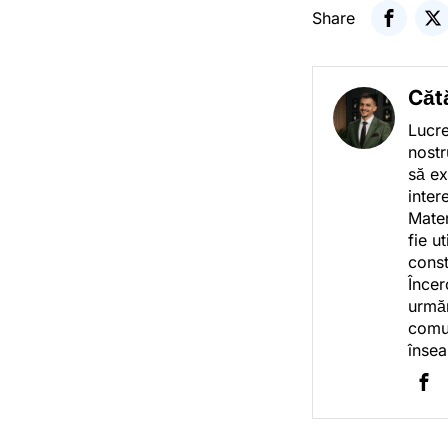
Share
Căt
Lucre
nostr
să ex
inter
Mater
fie u
const
Încer
urmăr
comun
însea