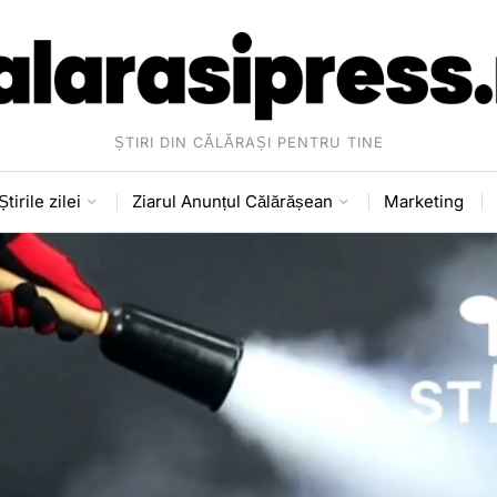
ȘTIRI DIN CĂLĂRAȘI PENTRU TINE
Știrile zilei
Ziarul Anunțul Călărășean
Marketing