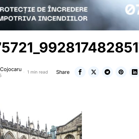
5721_99281748285
 Cojocaru
Share
1 min read
5