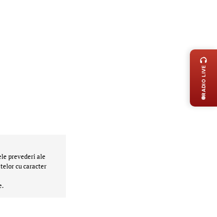
LIVE 
RADIO LIVE
ele prevederi ale
telor cu caracter
e.