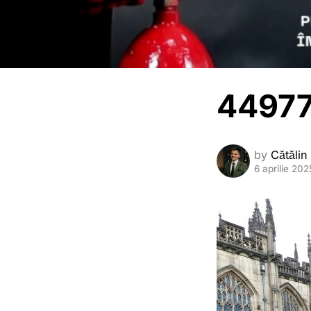
44977
by
Cătălin
6 aprilie 202