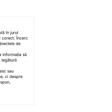
ă în jurul
i corect. Încerc
ubiectele de
a informația să
o legătură
vesc sau
e, ci despre
 spun,