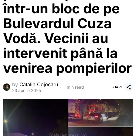
într-un bloc de pe
Bulevardul Cuza
Vodă. Vecinii au
intervenit până la
venirea pompierilor
by
Cătălin Cojocaru
1 min read
SHARE
23 aprilie 2025