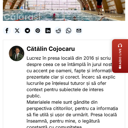
LIVE 
Cătălin Cojocaru
RADIO LIVE
Lucrez în presa locală din 2016 și scriu
despre ceea ce se întâmplă în jurul nostru,
cu accent pe oameni, fapte și informații
prezentate clar și corect. Încerc să explic
lucrurile pe înțelesul tuturor și să ofer
context pentru subiectele de interes
public.
Materialele mele sunt gândite din
perspectiva cititorilor, pentru ca informația
să fie utilă și ușor de urmărit. Presa locală
înseamnă, pentru mine, o legătură
constantă cu comunitatea.