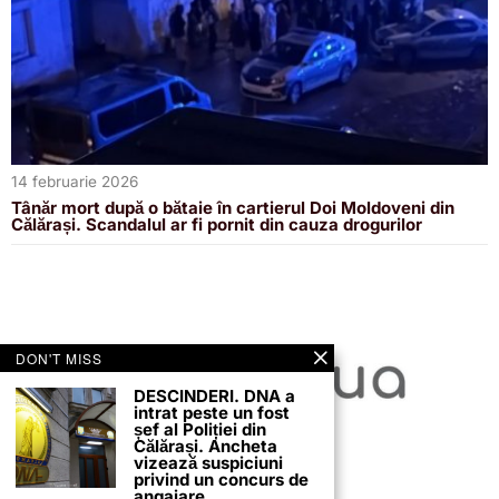
14 februarie 2026
Tânăr mort după o bătaie în cartierul Doi Moldoveni din
Călărași. Scandalul ar fi pornit din cauza drogurilor
DON'T MISS
DESCINDERI. DNA a
intrat peste un fost
șef al Poliției din
Călărași. Ancheta
vizează suspiciuni
privind un concurs de
angajare