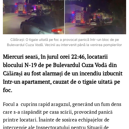
Călărași: O tigaie uitată pe foc a provocat panică într-un bloc de pe
Bulevardul Cuza Vodă. Vecinii au intervenit până la venirea pompierilor
Miercuri seară, în jurul orei 22:46, locatarii
blocului N-19 de pe Bulevardul Cuza Vodă din
Călărași au fost alarmați de un incendiu izbucnit
într-un apartament, cauzat de o tigaie uitată pe
foc.
Focul a cuprins rapid aragazul, generând un fum dens
care s-a răspândit pe casa scării, provocând panică
printre locatari. Înainte de sosirea echipajelor de
intervenție ale Inspectoratului pentru Situații de