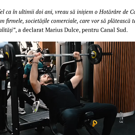
fel ca în ultimii doi ani, vreau să inițiem o Hotărâre de C
im firmele, societățile comerciale, care vor să plătească 
lități”
, a declarat Marius Dulce, pentru Canal Sud.