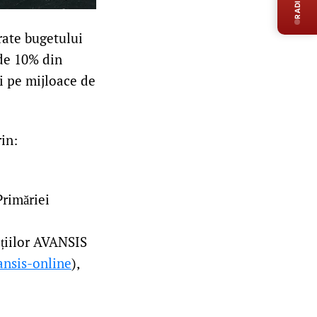
orate bugetului
 de 10% din
i pe mijloace de
rin:
Primăriei
ațiilor AVANSIS
ansis-online
),