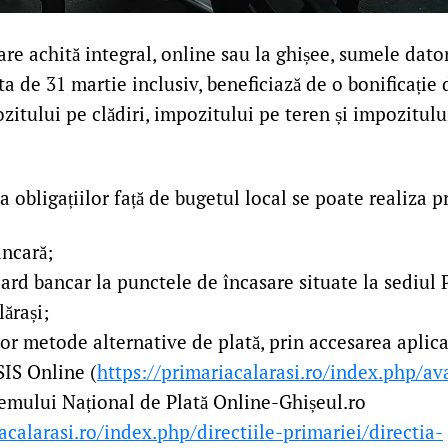
are achită integral, online sau la ghișee, sumele dat
ta de 31 martie inclusiv, beneficiază de o bonificație
itului pe clădiri, impozitului pe teren și impozitulu
 obligațiilor față de bugetul local se poate realiza p
ncară;
rd bancar la punctele de încasare situate la sediul 
ărași;
or metode alternative de plată, prin accesarea aplic
IS Online (
https://primariacalarasi.ro/index.php/av
temului Național de Plată Online-Ghișeul.ro
acalarasi.ro/index.php/directiile-primariei/directia-