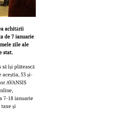
ea achitării
ta de 7 ianuarie
imele zile ale
e stat.
 să își plătească
 aceștia, 53 și-
iilor AVANSIS
nline,
da 7-18 ianuarie
 taxe și