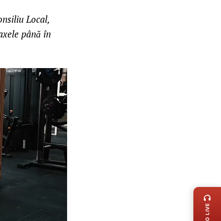
onsiliu Local,
taxele până în
LIVE 
RADIO LIVE