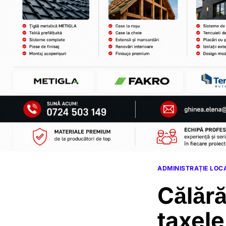
ADMINISTRAȚIE LOC
Călără
taxele