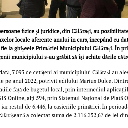
ersoane fizice și juridice, din Călărași, au posibilitat
axelor locale aferente anului în curs, începând cu da
, fie la ghișeele Primăriei Municipiului Călărași. În pr
țenii municipiului s-au grăbit să își achite dările cătr
dată, 7.093 de cetățeni ai municipiului Călărași au ales
e pe anul 2022, potrivit edilului Marius Dulce. Dintre
ațiile față de bugetul local, prin intermediul aplicaț
S Online, alți 594, prin Sistemul Național de Plată O
iar restul de 6.446, la casieriile primăriei. În perioa
 călărășeană a colectat suma de 2.116.352,67 de lei din