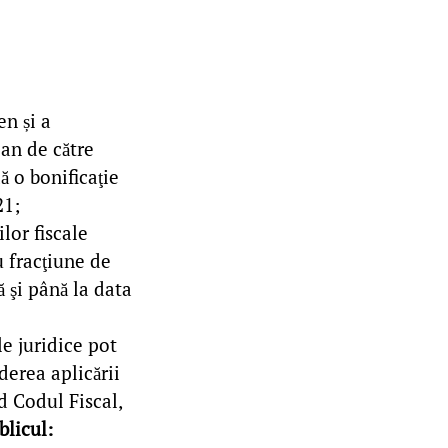
en și a
 an de către
ă o bonificaţie
21;
lor fiscale
u fracţiune de
 şi până la data
e juridice pot
derea aplicării
d Codul Fiscal,
blicul: