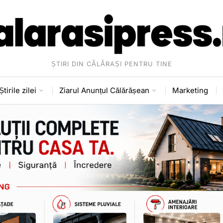
ȘTIRI DIN CĂLĂRAȘI PENTRU TINE
Știrile zilei
Ziarul Anunțul Călărășean
Marketing