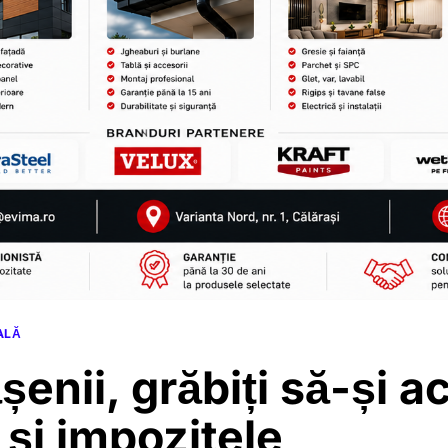
ALĂ
șenii, grăbiți să-și a
 și impozitele