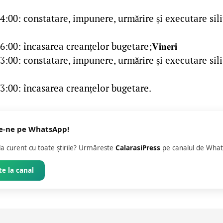
4:00: constatare, impunere, urmărire și executare sili
:00: încasarea creanțelor bugetare;𝐕𝐢𝐧𝐞𝐫𝐢
3:00: constatare, impunere, urmărire și executare sili
3:00: încasarea creanțelor bugetare.
e-ne pe WhatsApp!
 la curent cu toate știrile? Urmăreste
CalarasiPress
pe canalul de What
e la canal