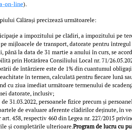
a-on-line
).
piului Călărași precizează următoarele:
icipaţie a impozitului pe clădiri, a impozitului pe ter
pe mijloacele de transport, datorate pentru întregul
i, până la data de 31 martie a anului în curs, se acord
ilită prin Hotărârea Consiliului Local nr. 71/26.05.20
rării de întârziere este de 1% din cuantumul obligaţii
eachitate în termen, calculată pentru fiecare lună sa
ând cu ziua imediat următoare termenului de scadenţă
mei datorate, inclusiv;
 de 31.03.2022, persoanele fizice precum și persoanel
rtele de evaluare aferente clădirilor deținute, în ve
 art. 458, respectiv 460 din Legea nr. 227/2015 privin
ile și completările ulterioare.
Program de lucru cu pu