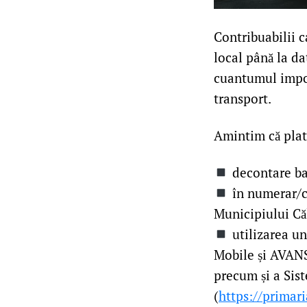
Contribuabilii c
local până la da
cuantumul impoz
transport.
Amintim că plata
decontare ba
în numerar/ca
Municipiului Căl
utilizarea un
Mobile și AVANS
precum și a Sis
(
https://primari