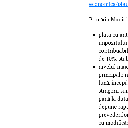
economica/plat
Primăria Munici
plata cu ant
impozitului 
contribuabil
de 10%, stab
nivelul majo
principale n
lună, încep
stingerii su
până la data
depune rapoa
prevederilor
cu modificăr