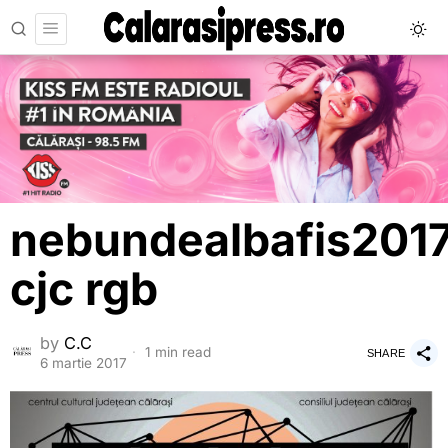
nebundealbafis201
cjc rgb
by
C.C
1 min read
SHARE
6 martie 2017