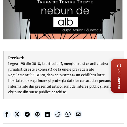
LIVE 
Precizări:
Legea 190 din 2018, la articolul 7, menţionează că activitatea
jurnalistică este exonerată de la unele prevederi ale
RADIO LIVE
Regulamentului GDPR, dacă se păstrează un echilibru între
libertatea de exprimare şi protecţia datelor cu caracter personal.
Informațiile din prezentul articol sunt de interes public și sunt
obținute din surse publice deschise.