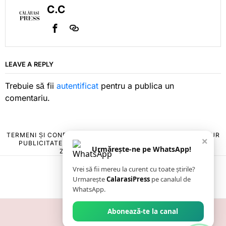
C.C
LEAVE A REPLY
Trebuie să fii
autentificat
pentru a publica un
comentariu.
TERMENI ȘI CONDIȚII
COOKIES
POLITICA DE ANULARE & RETUR
×
PUBLICITATE ONLINE & TIPĂRITĂ
DESPRE NOI
CONTACT
Urmărește-ne pe WhatsApp!
ZIARUL ANUNȚUL CĂLĂRĂȘEAN
Vrei să fii mereu la curent cu toate știrile?
Urmarește
CalarasiPress
pe canalul de
WhatsApp.
Abonează-te la canal