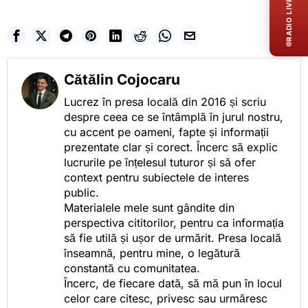
RADIO LIVE
Cătălin Cojocaru
Lucrez în presa locală din 2016 și scriu
despre ceea ce se întâmplă în jurul nostru,
cu accent pe oameni, fapte și informații
prezentate clar și corect. Încerc să explic
lucrurile pe înțelesul tuturor și să ofer
context pentru subiectele de interes
public.
Materialele mele sunt gândite din
perspectiva cititorilor, pentru ca informația
să fie utilă și ușor de urmărit. Presa locală
înseamnă, pentru mine, o legătură
constantă cu comunitatea.
Încerc, de fiecare dată, să mă pun în locul
celor care citesc, privesc sau urmăresc