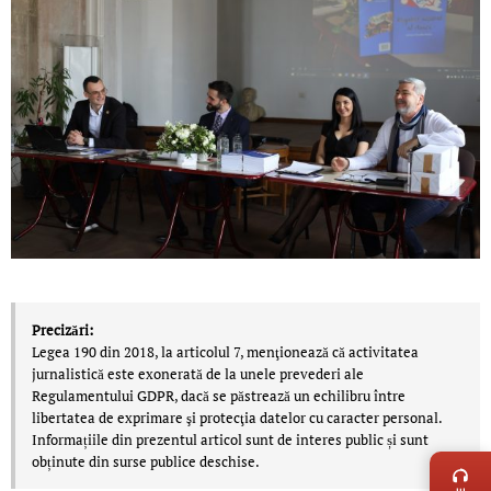
Precizări:
Legea 190 din 2018, la articolul 7, menţionează că activitatea
jurnalistică este exonerată de la unele prevederi ale
Regulamentului GDPR, dacă se păstrează un echilibru între
libertatea de exprimare şi protecţia datelor cu caracter personal.
LIVE 
Informațiile din prezentul articol sunt de interes public și sunt
obținute din surse publice deschise.