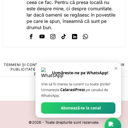
ceea ce fac. Pentru că presa locală nu
este despre mine, ci despre comunitate.
Iar dacă oamenii se regăsesc în poveștile
pe care le spun, înseamnă că sunt pe
drumul bun.
TERMENI ȘI CONDIȚII
COOKIES
POLITICA DE ANULARE & RETUR
×
PUBLICITATE ONLINE & TIPĂRITĂ
DESPRE NOI
CONTACT
Urmărește-ne pe WhatsApp!
ZIARUL ANUNȚUL CĂLĂRĂȘEAN
Vrei să fii mereu la curent cu toate știrile?
Urmarește
CalarasiPress
pe canalul de
WhatsApp.
Abonează-te la canal
©
2026
- Toate drepturile sunt rezervate.