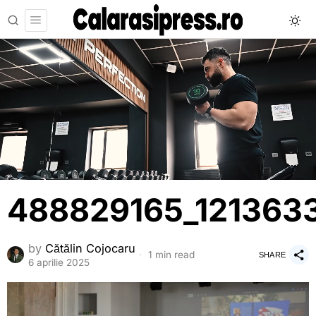
488829165_121363
by
Cătălin Cojocaru
1 min read
SHARE
6 aprilie 2025