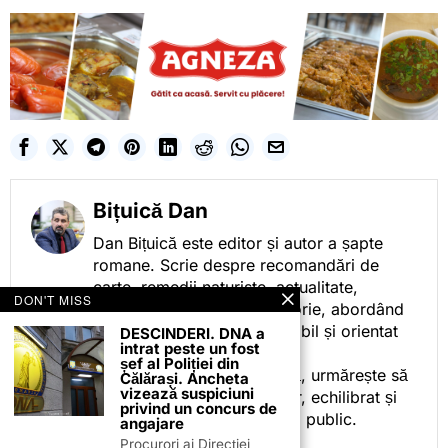
Bițuică Dan
Dan Bițuică este editor și autor a șapte
romane. Scrie despre recomandări de
carte, remedii naturiste, actualitate,
DON'T MISS
cotidian politic, sport și istorie, abordând
subiectele într-un stil accesibil și orientat
DESCINDERI. DNA a
intrat peste un fost
spre informare.
șef al Poliției din
Prin activitatea sa editorială, urmărește să
Călărași. Ancheta
vizează suspiciuni
ofere cititorilor conținut clar, echilibrat și
privind un concurs de
relevant, adaptat interesului public.
angajare
Procurori ai Direcției