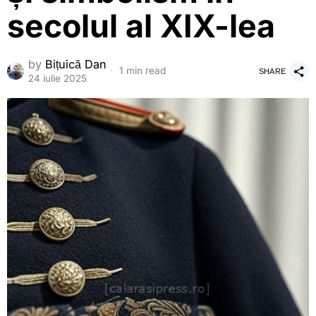
secolul al XIX-lea
by
Bițuică Dan
1 min read
SHARE
24 iulie 2025