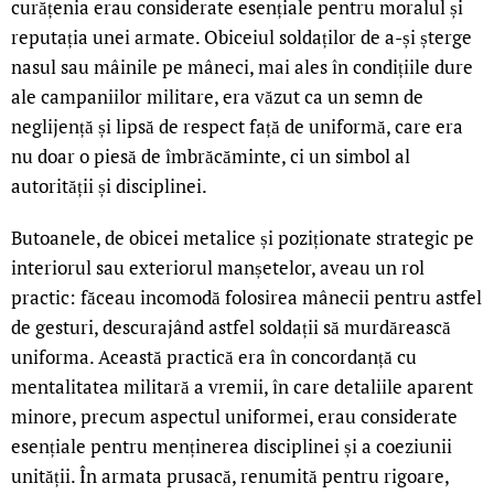
curățenia erau considerate esențiale pentru moralul și
reputația unei armate. Obiceiul soldaților de a-și șterge
nasul sau mâinile pe mâneci, mai ales în condițiile dure
ale campaniilor militare, era văzut ca un semn de
neglijență și lipsă de respect față de uniformă, care era
nu doar o piesă de îmbrăcăminte, ci un simbol al
autorității și disciplinei.
Butoanele, de obicei metalice și poziționate strategic pe
interiorul sau exteriorul manșetelor, aveau un rol
practic: făceau incomodă folosirea mânecii pentru astfel
de gesturi, descurajând astfel soldații să murdărească
uniforma. Această practică era în concordanță cu
mentalitatea militară a vremii, în care detaliile aparent
minore, precum aspectul uniformei, erau considerate
esențiale pentru menținerea disciplinei și a coeziunii
unității. În armata prusacă, renumită pentru rigoare,