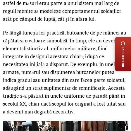
astfel de măsuri erau parte a unui sistem mai larg de
reguli menite să modeleze comportamentul soldaților
atât pe câmpul de luptă, cât și în afara lui.
Pe lângă funcția lor practică, butoanele de pe mâneci au
LIVE 
căpătat și o valoare simbolică. În timp, ele au devenit un
element distinctiv al uniformelor militare, fiind
RADIO LIVE
integrate în designul acestora chiar și după ce
necesitatea inițială a dispărut. De exemplu, în unele
armate, numărul sau dispunerea butoanelor putea
indica gradul sau unitatea din care făcea parte soldatul,
adăugând un strat suplimentar de semnificație. Această
tradiție s-a păstrat în unele uniforme de paradă până în
secolul XX, chiar dacă scopul lor original a fost uitat sau
a devenit mai degrabă decorativ.