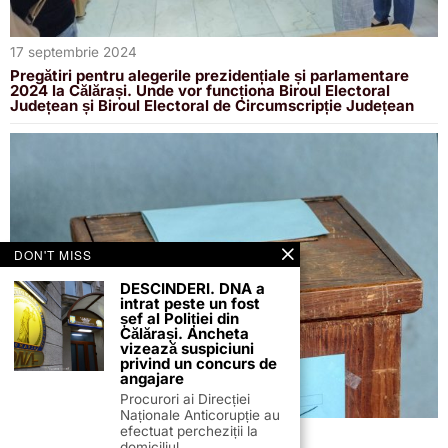
17 septembrie 2024
Pregătiri pentru alegerile prezidențiale și parlamentare
2024 la Călărași. Unde vor funcționa Biroul Electoral
Județean și Biroul Electoral de Circumscripție Județean
DON'T MISS
DESCINDERI. DNA a
intrat peste un fost
șef al Poliției din
Călărași. Ancheta
vizează suspiciuni
privind un concurs de
angajare
Procurori ai Direcției
Naționale Anticorupție au
efectuat percheziții la
25 iunie 2024
domiciliul