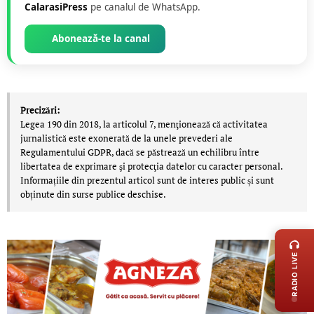
CalarasiPress
pe canalul de WhatsApp.
Abonează-te la canal
Precizări:
Legea 190 din 2018, la articolul 7, menţionează că activitatea
jurnalistică este exonerată de la unele prevederi ale
Regulamentului GDPR, dacă se păstrează un echilibru între
libertatea de exprimare şi protecţia datelor cu caracter personal.
Informațiile din prezentul articol sunt de interes public și sunt
obținute din surse publice deschise.
LIVE 
RADIO LIVE