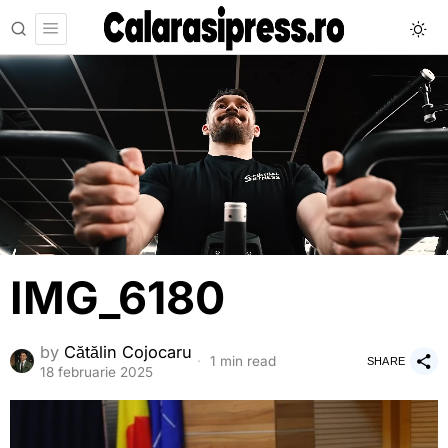
IMG_6180
by
Cătălin Cojocaru
1 min read
SHARE
18 februarie 2025