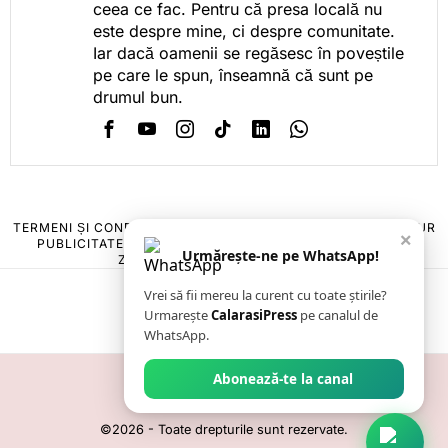
ceea ce fac. Pentru că presa locală nu
este despre mine, ci despre comunitate.
Iar dacă oamenii se regăsesc în poveștile
pe care le spun, înseamnă că sunt pe
drumul bun.
TERMENI ȘI CONDIȚII
COOKIES
POLITICA DE ANULARE & RETUR
×
PUBLICITATE ONLINE & TIPĂRITĂ
DESPRE NOI
CONTACT
Urmărește-ne pe WhatsApp!
ZIARUL ANUNȚUL CĂLĂRĂȘEAN
Vrei să fii mereu la curent cu toate știrile?
Urmarește
CalarasiPress
pe canalul de
WhatsApp.
Abonează-te la canal
©
2026
- Toate drepturile sunt rezervate.