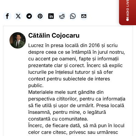
RADIO LIVE
Cătălin Cojocaru
Lucrez în presa locală din 2016 și scriu
despre ceea ce se întâmplă în jurul nostru,
cu accent pe oameni, fapte și informații
prezentate clar și corect. Încerc să explic
lucrurile pe înțelesul tuturor și să ofer
context pentru subiectele de interes
public.
Materialele mele sunt gândite din
perspectiva cititorilor, pentru ca informația
să fie utilă și ușor de urmărit. Presa locală
înseamnă, pentru mine, o legătură
constantă cu comunitatea.
Încerc, de fiecare dată, să mă pun în locul
celor care citesc, privesc sau urmăresc