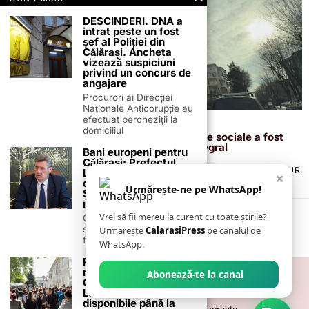
DESCINDERI. DNA a
intrat peste un fost
șef al Poliției din
Călărași. Ancheta
vizează suspiciuni
privind un concurs de
angajare
Procurori ai Direcției
Naționale Anticorupție au
efectuat percheziții la
28 ianuarie 2026
domiciliul
Primarul Marius Dulce: blocul de locuințe sociale a fost
finalizat, iar zona va fi modernizată integral
Bani europeni pentru
Călărași: Prefectul
TERMENI ȘI CONDIȚII
COOKIES
POLITICA DE ANULARE & RETUR
Laurențiu State anunță
×
PUBLICITATE ONLINE & TIPĂRITĂ
DESPRE NOI
CONTACT
colaborarea cu ADR
Urmărește-ne pe WhatsApp!
ZIARUL ANUNȚUL CĂLĂRĂȘEAN
Sud-Muntenia pentru
noi finanțări
Vrei să fii mereu la curent cu toate știrile?
Călărașul se pregătește
să intre pe harta
Urmarește
CalarasiPress
pe canalul de
finanțărilor europene, cu
WhatsApp.
Peste 120 de locuri de
muncă vacante la
Abonează-te la canal
Călărași, Modelu și
Lehliu – ofertele
disponibile până la