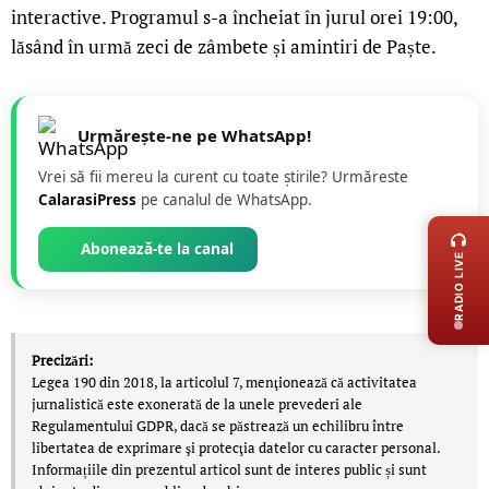
interactive. Programul s-a încheiat în jurul orei 19:00,
lăsând în urmă zeci de zâmbete și amintiri de Paște.
Urmărește-ne pe WhatsApp!
Vrei să fii mereu la curent cu toate știrile? Urmăreste
LIVE 
CalarasiPress
pe canalul de WhatsApp.
Abonează-te la canal
RADIO LIVE
Precizări:
Legea 190 din 2018, la articolul 7, menţionează că activitatea
jurnalistică este exonerată de la unele prevederi ale
Regulamentului GDPR, dacă se păstrează un echilibru între
libertatea de exprimare şi protecţia datelor cu caracter personal.
Informațiile din prezentul articol sunt de interes public și sunt