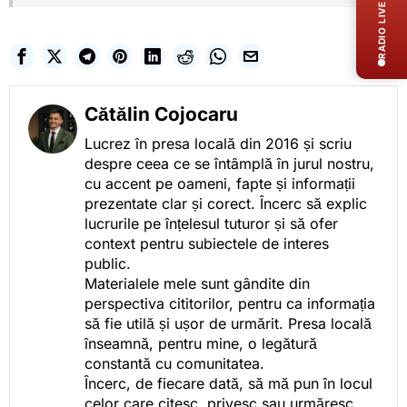
RADIO LIVE
Cătălin Cojocaru
Lucrez în presa locală din 2016 și scriu
despre ceea ce se întâmplă în jurul nostru,
cu accent pe oameni, fapte și informații
prezentate clar și corect. Încerc să explic
lucrurile pe înțelesul tuturor și să ofer
context pentru subiectele de interes
public.
Materialele mele sunt gândite din
perspectiva cititorilor, pentru ca informația
să fie utilă și ușor de urmărit. Presa locală
înseamnă, pentru mine, o legătură
constantă cu comunitatea.
Încerc, de fiecare dată, să mă pun în locul
celor care citesc, privesc sau urmăresc