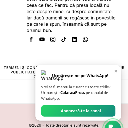
ceea ce fac. Pentru că presa locală nu
este despre mine, ci despre comunitate.
Iar dacă oamenii se regăsesc în poveștile
pe care le spun, înseamnă că sunt pe
drumul bun.
TERMENI ȘI CONDIȚII
COOKIES
POLITICA DE ANULARE & RETUR
×
PUBLICITATE ONLINE & TIPĂRITĂ
DESPRE NOI
CONTACT
Urmărește-ne pe WhatsApp!
ZIARUL ANUNȚUL CĂLĂRĂȘEAN
Vrei să fii mereu la curent cu toate știrile?
Urmarește
CalarasiPress
pe canalul de
WhatsApp.
Abonează-te la canal
©
2026
- Toate drepturile sunt rezervate.