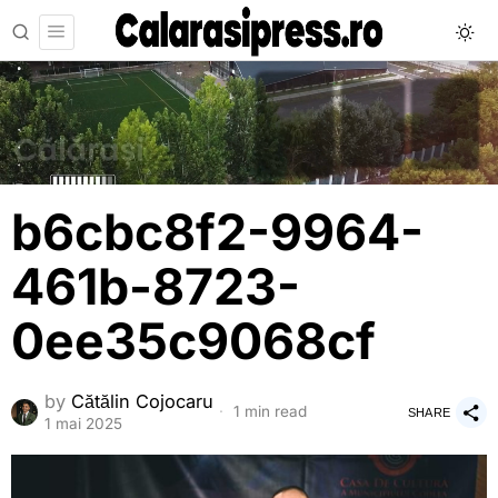
b6cbc8f2-9964-
461b-8723-
0ee35c9068cf
by
Cătălin Cojocaru
1 min read
SHARE
1 mai 2025