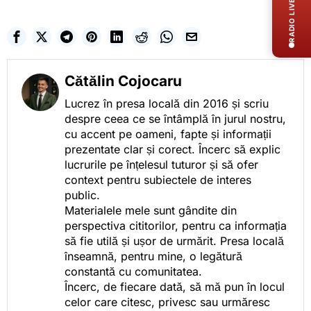
RADIO LIVE
Cătălin Cojocaru
Lucrez în presa locală din 2016 și scriu
despre ceea ce se întâmplă în jurul nostru,
cu accent pe oameni, fapte și informații
prezentate clar și corect. Încerc să explic
lucrurile pe înțelesul tuturor și să ofer
context pentru subiectele de interes
public.
Materialele mele sunt gândite din
perspectiva cititorilor, pentru ca informația
să fie utilă și ușor de urmărit. Presa locală
înseamnă, pentru mine, o legătură
constantă cu comunitatea.
Încerc, de fiecare dată, să mă pun în locul
celor care citesc, privesc sau urmăresc