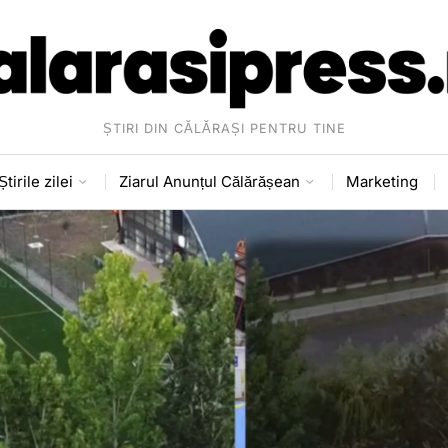
ȘTIRI DIN CĂLĂRAȘI PENTRU TINE
Știrile zilei
Ziarul Anunțul Călărășean
Marketing