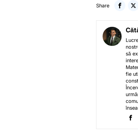
Share
Căt
Lucre
nostr
să ex
inter
Mater
fie u
const
Încer
urmăr
comun
însea