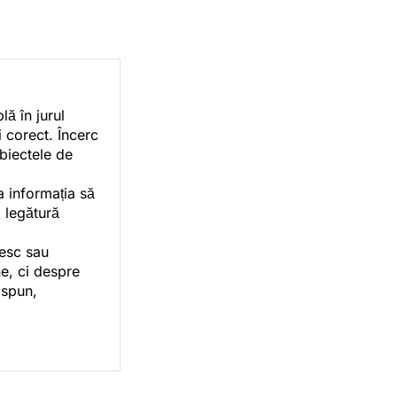
ă în jurul
i corect. Încerc
ubiectele de
a informația să
o legătură
vesc sau
e, ci despre
 spun,