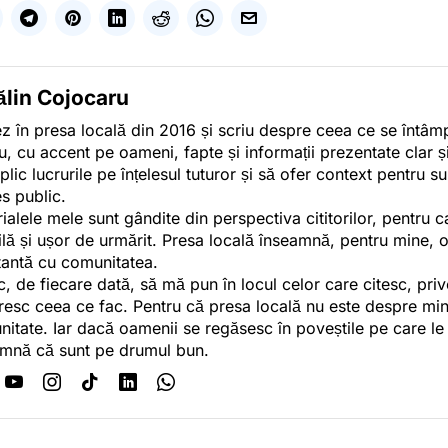
ălin Cojocaru
z în presa locală din 2016 și scriu despre ceea ce se întâmpl
u, cu accent pe oameni, fapte și informații prezentate clar ș
plic lucrurile pe înțelesul tuturor și să ofer context pentru s
es public.
ialele mele sunt gândite din perspectiva cititorilor, pentru c
tilă și ușor de urmărit. Presa locală înseamnă, pentru mine, 
antă cu comunitatea.
c, de fiecare dată, să mă pun în locul celor care citesc, pri
esc ceea ce fac. Pentru că presa locală nu este despre min
itate. Iar dacă oamenii se regăsesc în poveștile pe care le
mnă că sunt pe drumul bun.