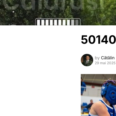
50140
by
Cătălin
29 mai 2025