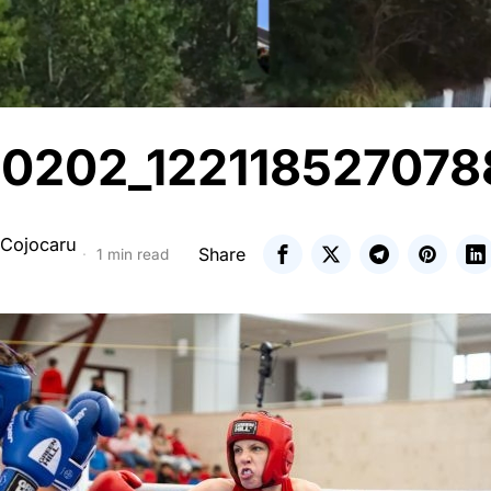
0202_122118527078
 Cojocaru
Share
1 min read