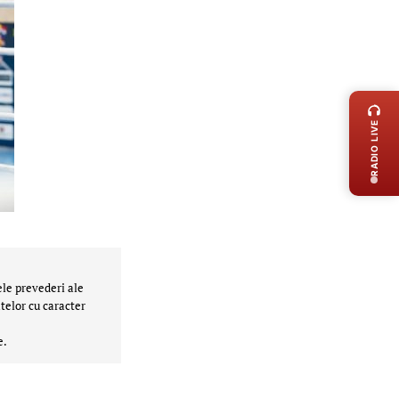
LIVE 
RADIO LIVE
ele prevederi ale
telor cu caracter
e.