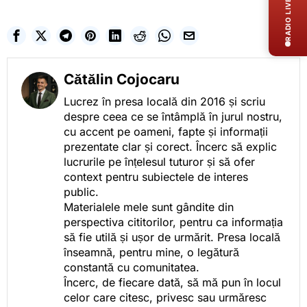
RADIO LIVE
Cătălin Cojocaru
Lucrez în presa locală din 2016 și scriu
despre ceea ce se întâmplă în jurul nostru,
cu accent pe oameni, fapte și informații
prezentate clar și corect. Încerc să explic
lucrurile pe înțelesul tuturor și să ofer
context pentru subiectele de interes
public.
Materialele mele sunt gândite din
perspectiva cititorilor, pentru ca informația
să fie utilă și ușor de urmărit. Presa locală
înseamnă, pentru mine, o legătură
constantă cu comunitatea.
Încerc, de fiecare dată, să mă pun în locul
celor care citesc, privesc sau urmăresc