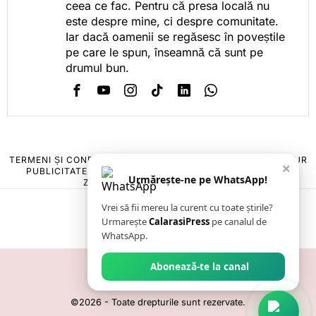
ceea ce fac. Pentru că presa locală nu
este despre mine, ci despre comunitate.
Iar dacă oamenii se regăsesc în poveștile
pe care le spun, înseamnă că sunt pe
drumul bun.
TERMENI ȘI CONDIȚII
COOKIES
POLITICA DE ANULARE & RETUR
×
PUBLICITATE ONLINE & TIPĂRITĂ
DESPRE NOI
CONTACT
Urmărește-ne pe WhatsApp!
ZIARUL ANUNȚUL CĂLĂRĂȘEAN
Vrei să fii mereu la curent cu toate știrile?
Urmarește
CalarasiPress
pe canalul de
WhatsApp.
Abonează-te la canal
©
2026
- Toate drepturile sunt rezervate.