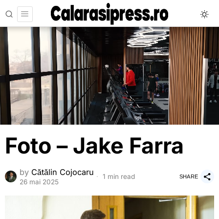
Foto – Jake Farra
by
Cătălin Cojocaru
1 min read
SHARE
26 mai 2025