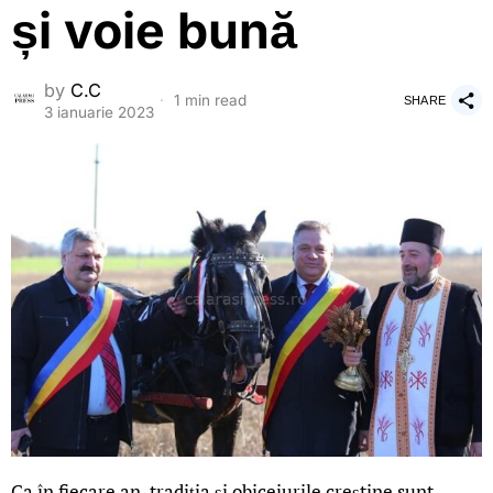
și voie bună
by
C.C
1 min read
SHARE
3 ianuarie 2023
Ca în fiecare an, tradiția și obiceiurile creștine sunt