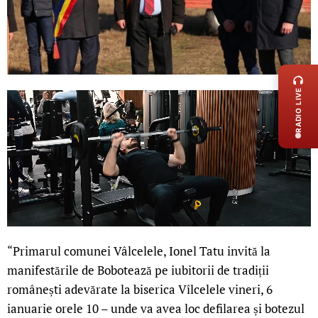
LIVE 
RADIO LIVE
“Primarul comunei Vâlcelele, Ionel Tatu invită la
manifestările de Bobotează pe iubitorii de tradiții
românești adevărate la biserica Vîlcelele vineri, 6
ianuarie orele 10 – unde va avea loc defilarea și botezul