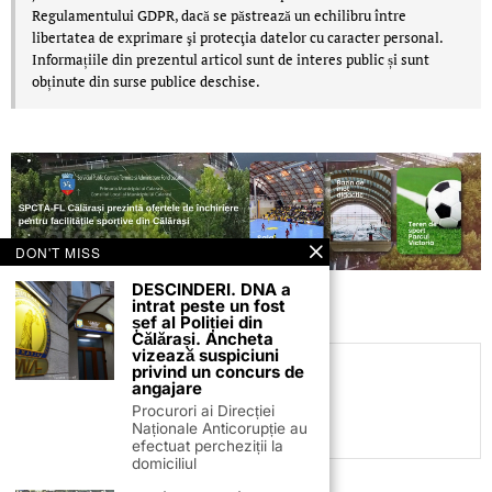
Regulamentului GDPR, dacă se păstrează un echilibru între
libertatea de exprimare şi protecţia datelor cu caracter personal.
Informațiile din prezentul articol sunt de interes public și sunt
obținute din surse publice deschise.
DON'T MISS
DESCINDERI. DNA a
intrat peste un fost
șef al Poliției din
Călărași. Ancheta
vizează suspiciuni
privind un concurs de
C.C
angajare
Procurori ai Direcției
Naționale Anticorupție au
efectuat percheziții la
domiciliul