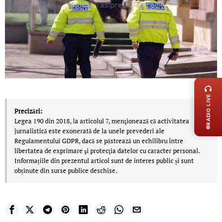
LIVE 
RADIO LIVE
Precizări:
Legea 190 din 2018, la articolul 7, menţionează că activitatea
jurnalistică este exonerată de la unele prevederi ale
Regulamentului GDPR, dacă se păstrează un echilibru între
libertatea de exprimare şi protecţia datelor cu caracter personal.
Informațiile din prezentul articol sunt de interes public și sunt
obținute din surse publice deschise.