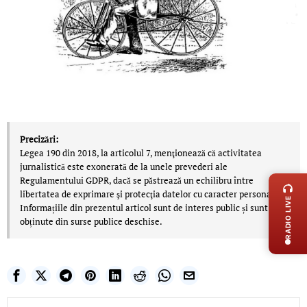
Precizări:
Legea 190 din 2018, la articolul 7, menţionează că activitatea
LIVE 
jurnalistică este exonerată de la unele prevederi ale
Regulamentului GDPR, dacă se păstrează un echilibru între
libertatea de exprimare şi protecţia datelor cu caracter personal.
RADIO LIVE
Informațiile din prezentul articol sunt de interes public și sunt
obținute din surse publice deschise.