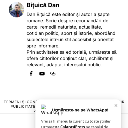
Bițuică Dan
Dan Bițuică este editor și autor a șapte
romane. Scrie despre recomandări de
carte, remedii naturiste, actualitate,
cotidian politic, sport și istorie, abordând
subiectele într-un stil accesibil și orientat
spre informare.
Prin activitatea sa editorială, urmărește să
ofere cititorilor conținut clar, echilibrat și
relevant, adaptat interesului public.
TERMENI ȘI CONDIȚII
COOKIES
POLITICA DE ANULARE & RETUR
×
PUBLICITATE ONLINE & TIPĂRITĂ
DESPRE NOI
CONTACT
Urmărește-ne pe WhatsApp!
ZIARUL ANUNȚUL CĂLĂRĂȘEAN
Vrei să fii mereu la curent cu toate știrile?
Urmarește
CalarasiPress
pe canalul de