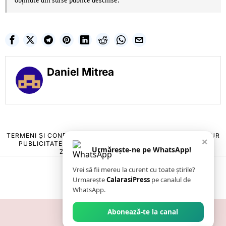
obținute din surse publice deschise.
Daniel Mitrea
TERMENI ȘI CONDIȚII
COOKIES
POLITICA DE ANULARE & RETUR
×
PUBLICITATE ONLINE & TIPĂRITĂ
DESPRE NOI
CONTACT
Urmărește-ne pe WhatsApp!
ZIARUL ANUNȚUL CĂLĂRĂȘEAN
Vrei să fii mereu la curent cu toate știrile?
Urmarește
CalarasiPress
pe canalul de
WhatsApp.
Abonează-te la canal