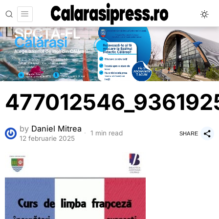
477012546_936192
by
Daniel Mitrea
1 min read
SHARE
12 februarie 2025