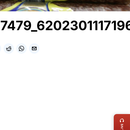
7479_620230111719
LIVE 