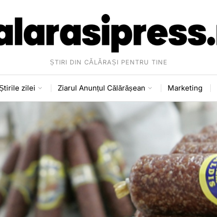
ȘTIRI DIN CĂLĂRAȘI PENTRU TINE
Știrile zilei
Ziarul Anunțul Călărășean
Marketing