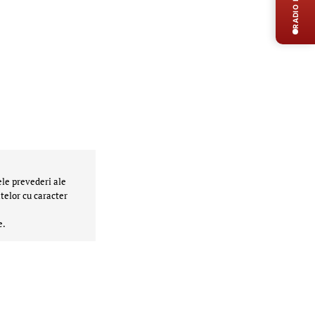
RADIO LIVE
ele prevederi ale
telor cu caracter
e.