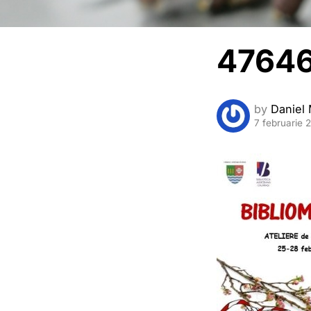
47646
by
Daniel 
7 februarie 