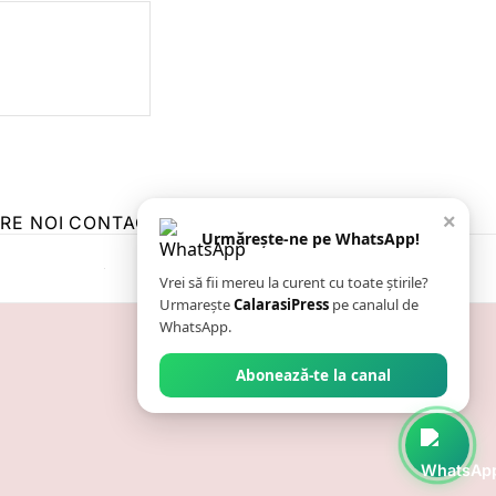
×
RE NOI
CONTACT
ZIARUL ANUNȚUL CĂLĂRĂȘEAN
Urmărește-ne pe WhatsApp!
Vrei să fii mereu la curent cu toate știrile?
Urmarește
CalarasiPress
pe canalul de
WhatsApp.
Abonează-te la canal