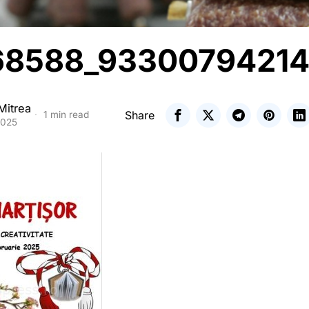
8588_93300794214
Mitrea
Share
1 min read
2025