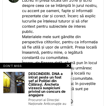
Lucrez în presa locală din 2016 și scriu
despre ceea ce se întâmplă în jurul nostru,
cu accent pe oameni, fapte și informații
prezentate clar și corect. Încerc să explic
lucrurile pe înțelesul tuturor și să ofer
context pentru subiectele de interes
public.
Materialele mele sunt gândite din
perspectiva cititorilor, pentru ca informația
să fie utilă și ușor de urmărit. Presa locală
înseamnă, pentru mine, o legătură
constantă cu comunitatea.
Încerc, de fiecare dată, să mă pun în locul
DON'T MISS
celor care citesc, privesc sau urmăresc
ceea ce fac. Pentru că presa locală nu
DESCINDERI. DNA a
intrat peste un fost
este despre mine, ci despre comunitate.
șef al Poliției din
Iar dacă oamenii se regăsesc în poveștile
Călărași. Ancheta
vizează suspiciuni
pe care le spun, înseamnă că sunt pe
privind un concurs de
drumul bun.
angajare
Procurori ai Direcției
Naționale Anticorupție au