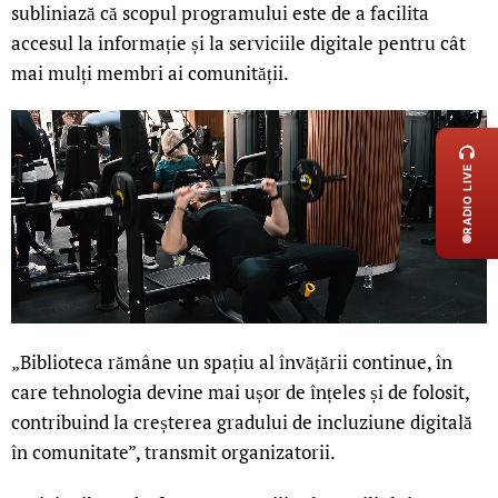
subliniază că scopul programului este de a facilita
accesul la informație și la serviciile digitale pentru cât
mai mulți membri ai comunității.
LIVE 
RADIO LIVE
„Biblioteca rămâne un spațiu al învățării continue, în
care tehnologia devine mai ușor de înțeles și de folosit,
contribuind la creșterea gradului de incluziune digitală
în comunitate”, transmit organizatorii.