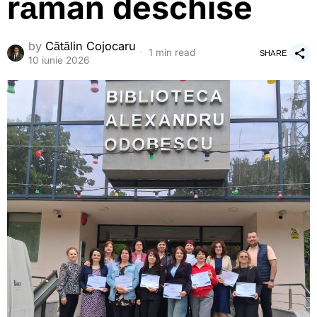
rămân deschise
by
Cătălin Cojocaru
1 min read
SHARE
10 iunie 2026