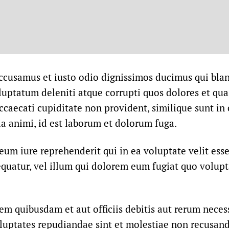
accusamus et iusto odio dignissimos ducimus qui blan
uptatum deleniti atque corrupti quos dolores et qua
ccaecati cupiditate non provident, similique sunt in 
ia animi, id est laborum et dolorum fuga.
eum iure reprehenderit qui in ea voluptate velit ess
quatur, vel illum qui dolorem eum fugiat quo volupt
m quibusdam et aut officiis debitis aut rerum neces
oluptates repudiandae sint et molestiae non recusand