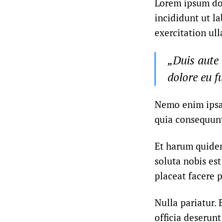
Lorem ipsum dol
incididunt ut l
exercitation ul
„Duis aute 
dolore eu f
Nemo enim ipsam
quia consequunt
Et harum quidem
soluta nobis es
placeat facere 
Nulla pariatur. 
officia deserunt