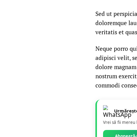
Sed ut perspici
doloremque laud
veritatis et qua
Neque porro qui
adipisci velit,
dolore magnam 
nostrum exercit
commodi conseq
Urmăreșt
Vrei să fii mereu
Abonează-t