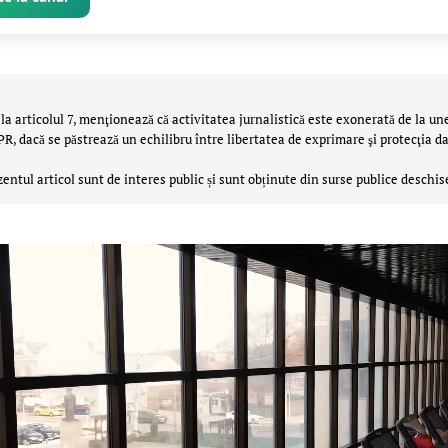
la articolul 7, menţionează că activitatea jurnalistică este exonerată de la un
 dacă se păstrează un echilibru între libertatea de exprimare şi protecţia da
zentul articol sunt de interes public și sunt obținute din surse publice deschis