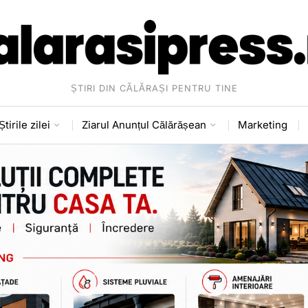
ȘTIRI DIN CĂLĂRAȘI PENTRU TINE
Știrile zilei
Ziarul Anunțul Călărășean
Marketing