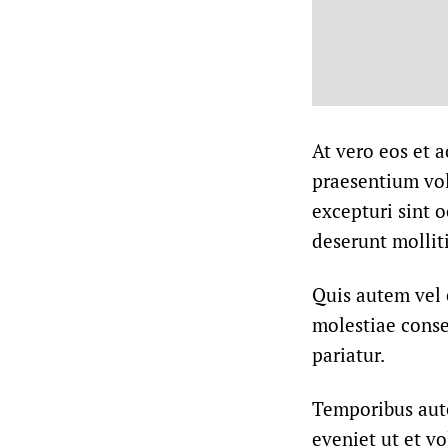
At vero eos et 
praesentium vol
excepturi sint o
deserunt mollit
Quis autem vel 
molestiae conse
pariatur.
Temporibus aute
eveniet ut et v