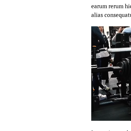
earum rerum hic
alias consequatu