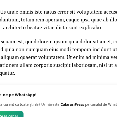
atis unde omnis iste natus error sit voluptatem accu
antium, totam rem aperiam, eaque ipsa quae ab illo
si architecto beatae vitae dicta sunt explicabo.
squam est, qui dolorem ipsum quia dolor sit amet, c
 sed quia non numquam eius modi tempora incidunt ut
aliquam quaerat voluptatem. Ut enim ad minima ven
ationem ullam corporis suscipit laboriosam, nisi ut a
uatur.
e-ne pe WhatsApp!
 la curent cu toate știrile? Urmăreste
CalarasiPress
pe canalul de What
e la canal