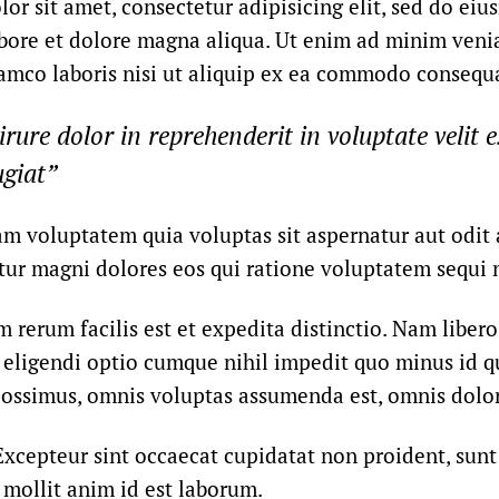
or sit amet, consectetur adipisicing elit, sed do ei
abore et dolore magna aliqua. Ut enim ad minim veni
lamco laboris nisi ut aliquip ex ea commodo consequ
irure dolor in reprehenderit in voluptate velit e
ugiat”
 voluptatem quia voluptas sit aspernatur aut odit a
ur magni dolores eos qui ratione voluptatem sequi 
 rerum facilis est et expedita distinctio. Nam liber
t eligendi optio cumque nihil impedit quo minus id
possimus, omnis voluptas assumenda est, omnis dolor
Excepteur sint occaecat cupidatat non proident, sunt
 mollit anim id est laborum.