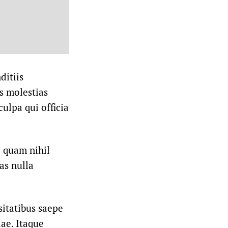
ditiis
s molestias
culpa qui officia
e quam nihil
as nulla
sitatibus saepe
ae. Itaque