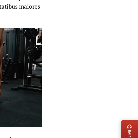
ptatibus maiores
LIVE 