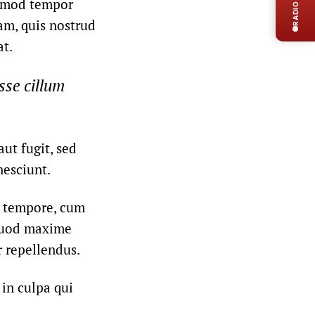
RADIO LIVE
usmod tempor
am, quis nostrud
at.
sse cillum
ut fugit, sed
nesciunt.
o tempore, cum
 quod maxime
 repellendus.
 in culpa qui