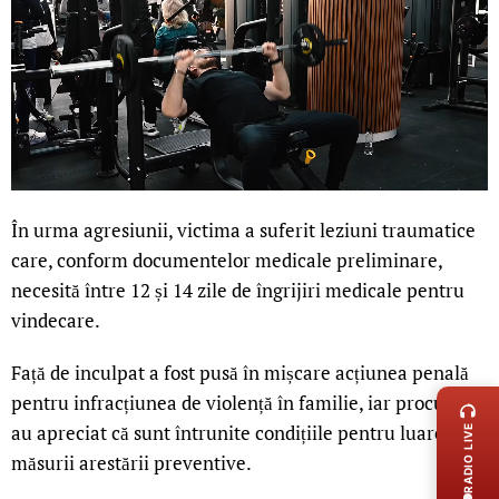
În urma agresiunii, victima a suferit leziuni traumatice
care, conform documentelor medicale preliminare,
necesită între 12 și 14 zile de îngrijiri medicale pentru
vindecare.
LIVE 
Față de inculpat a fost pusă în mișcare acțiunea penală
pentru infracțiunea de violență în familie, iar procurorii
au apreciat că sunt întrunite condițiile pentru luarea
RADIO LIVE
măsurii arestării preventive.