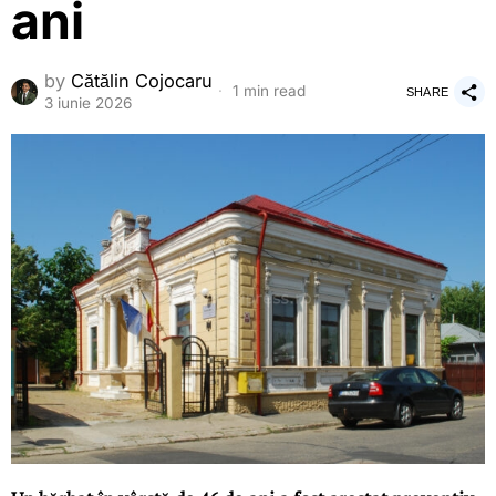
ani
by
Cătălin Cojocaru
1 min read
SHARE
3 iunie 2026