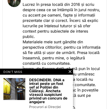
Lucrez în presa locală din 2016 și scriu
despre ceea ce se întâmplă în jurul nostru,
cu accent pe oameni, fapte și informații
prezentate clar și corect. Încerc să explic
lucrurile pe înțelesul tuturor și să ofer
context pentru subiectele de interes
public.
Materialele mele sunt gândite din
perspectiva cititorilor, pentru ca informația
să fie utilă și ușor de urmărit. Presa locală
înseamnă, pentru mine, o legătură
constantă cu comunitatea.
Încerc, de fiecare dată, să mă pun în locul
DON'T MISS
celor care citesc, privesc sau urmăresc
ceea ce fac. Pentru că presa locală nu
DESCINDERI. DNA a
intrat peste un fost
este despre mine, ci despre comunitate.
șef al Poliției din
Iar dacă oamenii se regăsesc în poveștile
Călărași. Ancheta
vizează suspiciuni
pe care le spun, înseamnă că sunt pe
privind un concurs de
drumul bun.
angajare
Procurori ai Direcției