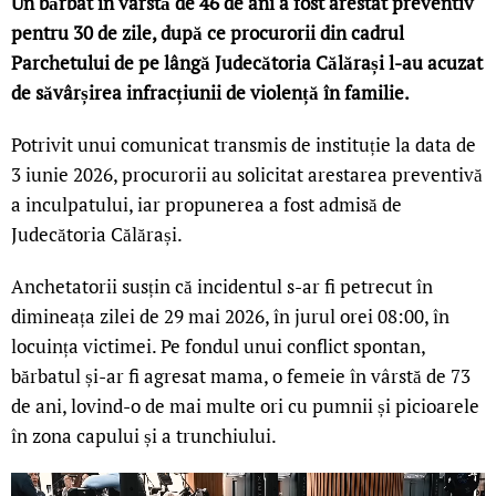
Un bărbat în vârstă de 46 de ani a fost arestat preventiv
pentru 30 de zile, după ce procurorii din cadrul
Parchetului de pe lângă Judecătoria Călărași l-au acuzat
de săvârșirea infracțiunii de violență în familie.
Potrivit unui comunicat transmis de instituție la data de
3 iunie 2026, procurorii au solicitat arestarea preventivă
a inculpatului, iar propunerea a fost admisă de
Judecătoria Călărași.
Anchetatorii susțin că incidentul s-ar fi petrecut în
dimineața zilei de 29 mai 2026, în jurul orei 08:00, în
locuința victimei. Pe fondul unui conflict spontan,
bărbatul și-ar fi agresat mama, o femeie în vârstă de 73
de ani, lovind-o de mai multe ori cu pumnii și picioarele
în zona capului și a trunchiului.