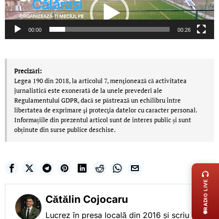
video
00:00
00:26
Precizări:
Legea 190 din 2018, la articolul 7, menţionează că activitatea
jurnalistică este exonerată de la unele prevederi ale
Regulamentului GDPR, dacă se păstrează un echilibru între
libertatea de exprimare şi protecţia datelor cu caracter personal.
Informațiile din prezentul articol sunt de interes public și sunt
obținute din surse publice deschise.
LIVE 
RADIO LIVE
Cătălin Cojocaru
Lucrez în presa locală din 2016 și scriu