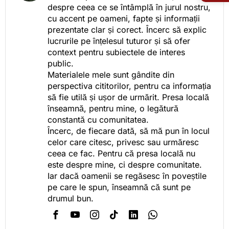
despre ceea ce se întâmplă în jurul nostru,
cu accent pe oameni, fapte și informații
prezentate clar și corect. Încerc să explic
lucrurile pe înțelesul tuturor și să ofer
context pentru subiectele de interes
public.
Materialele mele sunt gândite din
perspectiva cititorilor, pentru ca informația
să fie utilă și ușor de urmărit. Presa locală
înseamnă, pentru mine, o legătură
constantă cu comunitatea.
Încerc, de fiecare dată, să mă pun în locul
celor care citesc, privesc sau urmăresc
ceea ce fac. Pentru că presa locală nu
este despre mine, ci despre comunitate.
Iar dacă oamenii se regăsesc în poveștile
pe care le spun, înseamnă că sunt pe
drumul bun.