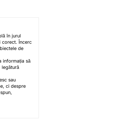
ă în jurul
i corect. Încerc
ubiectele de
a informația să
o legătură
vesc sau
e, ci despre
 spun,