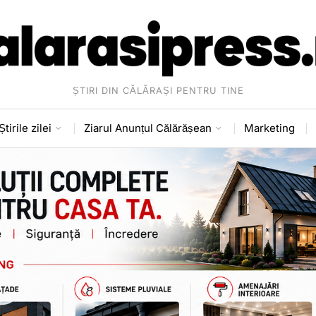
ȘTIRI DIN CĂLĂRAȘI PENTRU TINE
Știrile zilei
Ziarul Anunțul Călărășean
Marketing