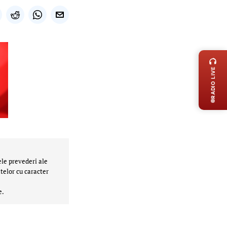
LIVE 
RADIO LIVE
ele prevederi ale
telor cu caracter
e.