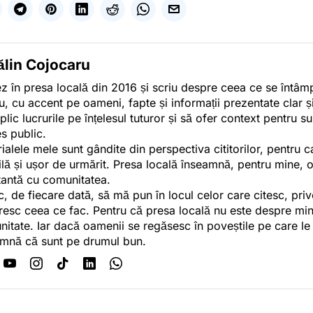
ălin Cojocaru
z în presa locală din 2016 și scriu despre ceea ce se întâmpl
u, cu accent pe oameni, fapte și informații prezentate clar ș
plic lucrurile pe înțelesul tuturor și să ofer context pentru s
es public.
ialele mele sunt gândite din perspectiva cititorilor, pentru c
tilă și ușor de urmărit. Presa locală înseamnă, pentru mine, 
antă cu comunitatea.
c, de fiecare dată, să mă pun în locul celor care citesc, pri
esc ceea ce fac. Pentru că presa locală nu este despre min
itate. Iar dacă oamenii se regăsesc în poveștile pe care le
mnă că sunt pe drumul bun.