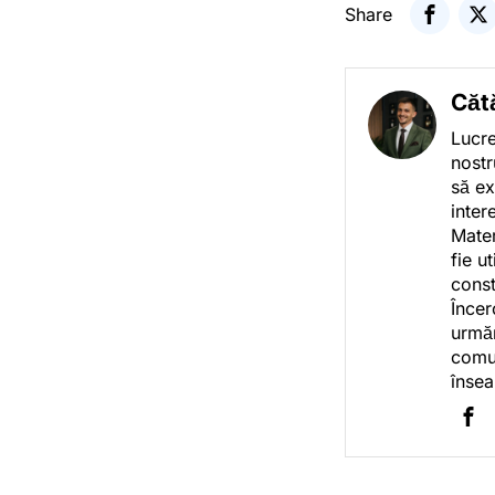
Share
Căt
Lucre
nostr
să ex
inter
Mater
fie u
const
Încer
urmăr
comun
însea