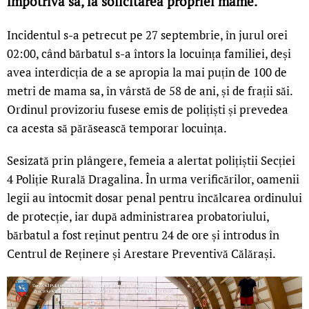
împotriva sa, la solicitarea propriei mame.
Incidentul s-a petrecut pe 27 septembrie, în jurul orei
02:00, când bărbatul s-a întors la locuința familiei, deși
avea interdicția de a se apropia la mai puțin de 100 de
metri de mama sa, în vârstă de 58 de ani, și de frații săi.
Ordinul provizoriu fusese emis de polițiști și prevedea
ca acesta să părăsească temporar locuința.
Sesizată prin plângere, femeia a alertat polițiștii Secției
4 Poliție Rurală Dragalina. În urma verificărilor, oamenii
legii au întocmit dosar penal pentru încălcarea ordinului
de protecție, iar după administrarea probatoriului,
bărbatul a fost reținut pentru 24 de ore și introdus în
Centrul de Reținere și Arestare Preventivă Călărași.