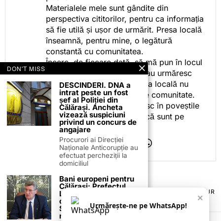
Materialele mele sunt gândite din
perspectiva cititorilor, pentru ca informația
să fie utilă și ușor de urmărit. Presa locală
înseamnă, pentru mine, o legătură
constantă cu comunitatea.
Încerc, de fiecare dată, să mă pun în locul
DON'T MISS
celor care citesc, privesc sau urmăresc
ceea ce fac. Pentru că presa locală nu
DESCINDERI. DNA a
intrat peste un fost
este despre mine, ci despre comunitate.
șef al Poliției din
Iar dacă oamenii se regăsesc în poveștile
Călărași. Ancheta
vizează suspiciuni
pe care le spun, înseamnă că sunt pe
privind un concurs de
drumul bun.
angajare
Procurori ai Direcției
Naționale Anticorupție au
efectuat percheziții la
domiciliul
Bani europeni pentru
Călărași: Prefectul
TERMENI ȘI CONDIȚII
COOKIES
POLITICA DE ANULARE & RETUR
Laurențiu State anunță
×
PUBLICITATE ONLINE & TIPĂRITĂ
DESPRE NOI
CONTACT
colaborarea cu ADR
Urmărește-ne pe WhatsApp!
Sud-Muntenia pentru
ZIARUL ANUNȚUL CĂLĂRĂȘEAN
noi finanțări