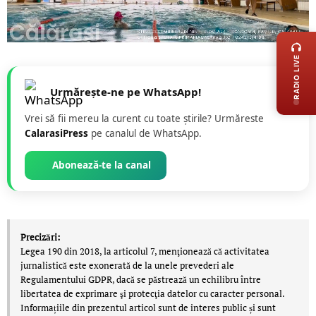
LIVE 
RADIO LIVE
Urmărește-ne pe WhatsApp!
Vrei să fii mereu la curent cu toate știrile? Urmăreste
CalarasiPress
pe canalul de WhatsApp.
Abonează-te la canal
Precizări:
Legea 190 din 2018, la articolul 7, menţionează că activitatea
jurnalistică este exonerată de la unele prevederi ale
Regulamentului GDPR, dacă se păstrează un echilibru între
libertatea de exprimare şi protecţia datelor cu caracter personal.
Informațiile din prezentul articol sunt de interes public și sunt