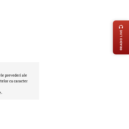
LIVE 
RADIO LIVE
ele prevederi ale
telor cu caracter
e.