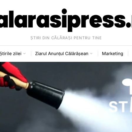
ȘTIRI DIN CĂLĂRAȘI PENTRU TINE
Știrile zilei
Ziarul Anunțul Călărășean
Marketing