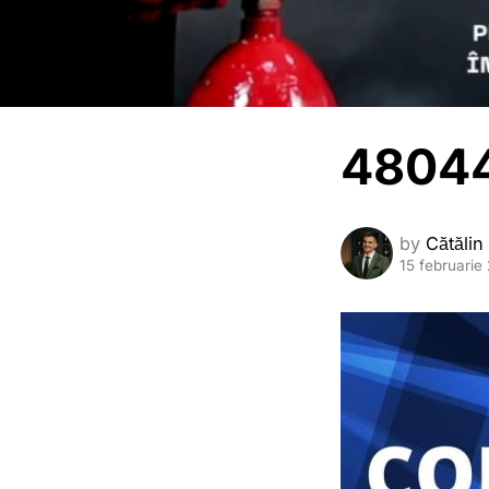
48044
by
Cătălin
15 februarie