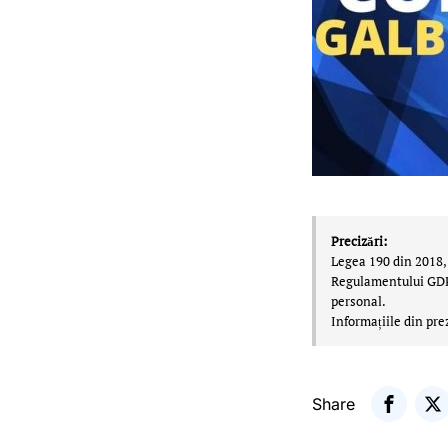
Precizări:
Legea 190 din 2018, 
Regulamentului GDPR,
personal.
Informațiile din pre
Share