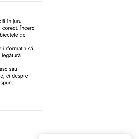
ă în jurul
i corect. Încerc
ubiectele de
a informația să
o legătură
vesc sau
e, ci despre
 spun,