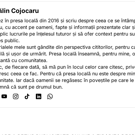
ălin Cojocaru
z în presa locală din 2016 și scriu despre ceea ce se întâmpl
u, cu accent pe oameni, fapte și informații prezentate clar ș
plic lucrurile pe înțelesul tuturor și să ofer context pentru s
es public.
ialele mele sunt gândite din perspectiva cititorilor, pentru c
tilă și ușor de urmărit. Presa locală înseamnă, pentru mine, 
antă cu comunitatea.
c, de fiecare dată, să mă pun în locul celor care citesc, pri
esc ceea ce fac. Pentru că presa locală nu este despre min
itate. Iar dacă oamenii se regăsesc în poveștile pe care le
mnă că sunt pe drumul bun.