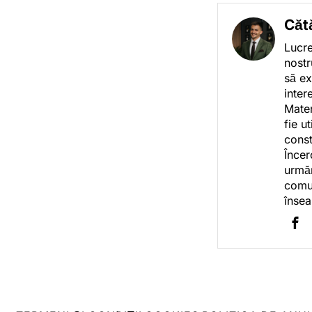
Căt
Lucre
nostr
să ex
inter
Mater
fie u
const
Încer
urmăr
comun
însea