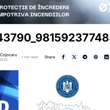
3790_98159237748
 Cojocaru
Share
1 min read
 2025