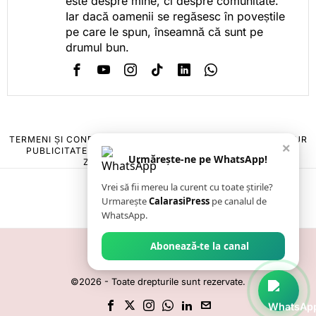
este despre mine, ci despre comunitate.
Iar dacă oamenii se regăsesc în poveștile
pe care le spun, înseamnă că sunt pe
drumul bun.
TERMENI ȘI CONDIȚII
COOKIES
POLITICA DE ANULARE & RETUR
×
PUBLICITATE ONLINE & TIPĂRITĂ
DESPRE NOI
CONTACT
Urmărește-ne pe WhatsApp!
ZIARUL ANUNȚUL CĂLĂRĂȘEAN
Vrei să fii mereu la curent cu toate știrile?
Urmarește
CalarasiPress
pe canalul de
WhatsApp.
Abonează-te la canal
©
2026
- Toate drepturile sunt rezervate.