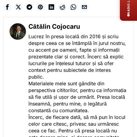
RADIO LIVE
Cătălin Cojocaru
Lucrez în presa locală din 2016 și scriu
despre ceea ce se întâmplă în jurul nostru,
cu accent pe oameni, fapte și informații
prezentate clar și corect. Încerc să explic
lucrurile pe înțelesul tuturor și să ofer
context pentru subiectele de interes
public.
Materialele mele sunt gândite din
perspectiva cititorilor, pentru ca informația
să fie utilă și ușor de urmărit. Presa locală
înseamnă, pentru mine, o legătură
constantă cu comunitatea.
Încerc, de fiecare dată, să mă pun în locul
celor care citesc, privesc sau urmăresc
ceea ce fac. Pentru că presa locală nu