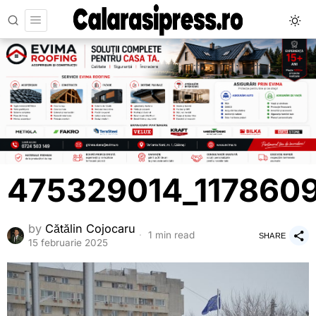
475329014_117860
by
Cătălin Cojocaru
1 min read
SHARE
15 februarie 2025