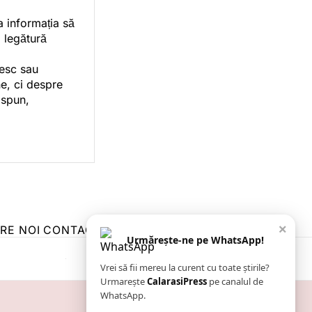
a informația să
o legătură
vesc sau
e, ci despre
 spun,
×
RE NOI
CONTACT
ZIARUL ANUNȚUL CĂLĂRĂȘEAN
Urmărește-ne pe WhatsApp!
Vrei să fii mereu la curent cu toate știrile?
Urmarește
CalarasiPress
pe canalul de
WhatsApp.