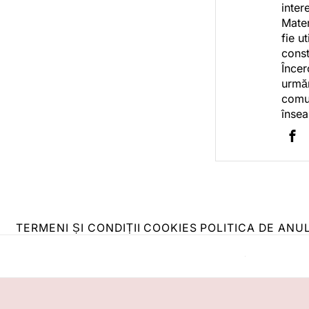
inter
Mater
fie u
const
Încer
urmăr
comun
însea
TERMENI ȘI CONDIȚII
COOKIES
POLITICA DE ANU