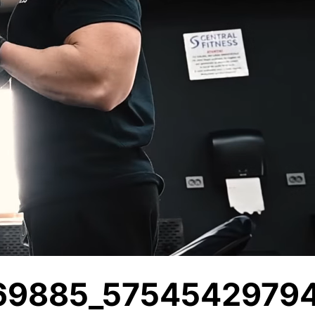
69885_5754542979