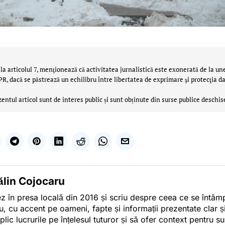
la articolul 7, menţionează că activitatea jurnalistică este exonerată de la un
 dacă se păstrează un echilibru între libertatea de exprimare şi protecţia da
zentul articol sunt de interes public și sunt obținute din surse publice deschis
ălin Cojocaru
z în presa locală din 2016 și scriu despre ceea ce se întâmpl
u, cu accent pe oameni, fapte și informații prezentate clar ș
plic lucrurile pe înțelesul tuturor și să ofer context pentru s