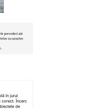
ele prevederi ale
telor cu caracter
e.
ă în jurul
i corect. Încerc
ubiectele de