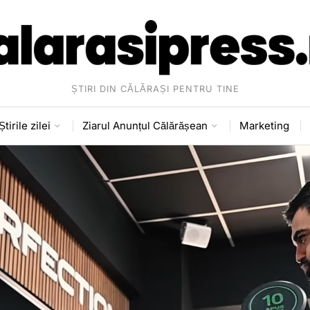
ȘTIRI DIN CĂLĂRAȘI PENTRU TINE
Știrile zilei
Ziarul Anunțul Călărășean
Marketing