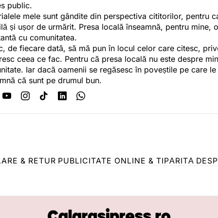
es public.
ialele mele sunt gândite din perspectiva cititorilor, pentru c
tilă și ușor de urmărit. Presa locală înseamnă, pentru mine, 
antă cu comunitatea.
c, de fiecare dată, să mă pun în locul celor care citesc, pri
esc ceea ce fac. Pentru că presa locală nu este despre min
itate. Iar dacă oamenii se regăsesc în poveștile pe care le
mnă că sunt pe drumul bun.
LARE & RETUR
PUBLICITATE ONLINE & TIPĂRITĂ
DESP