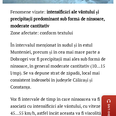
Fenomene vizate:
intensificări ale vântului și
precipitații predominant sub formă de ninsoare,
moderate cantitativ
Zone afectate: conform textului
În intervalul menționat în sudul și în estul
Munteniei, precum și în cea mai mare parte a
Dobrogei vor fi precipitații mai ales sub formă de
ninsoare, în general moderate cantitativ (10…15
l/mp). Se va depune strat de zăpadă, local mai
consistent îndeosebi în județele Călărași și
Constanța.
LIVE 
Vor fi intervale de timp în care ninsoarea va fi
asociată cu intensificări ale vântului, cu viteze de
RADIO LIVE
45…55 km/h, astfel încât aceasta va fi viscolită, iar