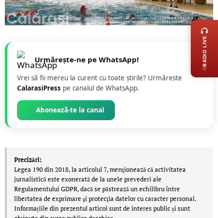
LIVE 
RADIO LIVE
Urmărește-ne pe WhatsApp!
Vrei să fii mereu la curent cu toate știrile? Urmăreste
CalarasiPress
pe canalul de WhatsApp.
Abonează-te la canal
Precizări:
Legea 190 din 2018, la articolul 7, menţionează că activitatea
jurnalistică este exonerată de la unele prevederi ale
Regulamentului GDPR, dacă se păstrează un echilibru între
libertatea de exprimare şi protecţia datelor cu caracter personal.
Informațiile din prezentul articol sunt de interes public și sunt