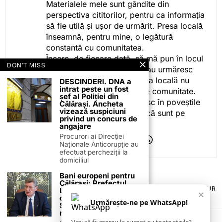
Materialele mele sunt gândite din
perspectiva cititorilor, pentru ca informația
să fie utilă și ușor de urmărit. Presa locală
înseamnă, pentru mine, o legătură
constantă cu comunitatea.
Încerc, de fiecare dată, să mă pun în locul
DON'T MISS
celor care citesc, privesc sau urmăresc
ceea ce fac. Pentru că presa locală nu
DESCINDERI. DNA a
intrat peste un fost
este despre mine, ci despre comunitate.
șef al Poliției din
Iar dacă oamenii se regăsesc în poveștile
Călărași. Ancheta
vizează suspiciuni
pe care le spun, înseamnă că sunt pe
privind un concurs de
drumul bun.
angajare
Procurori ai Direcției
Naționale Anticorupție au
efectuat percheziții la
domiciliul
Bani europeni pentru
Călărași: Prefectul
TERMENI ȘI CONDIȚII
COOKIES
POLITICA DE ANULARE & RETUR
Laurențiu State anunță
×
PUBLICITATE ONLINE & TIPĂRITĂ
DESPRE NOI
CONTACT
colaborarea cu ADR
Urmărește-ne pe WhatsApp!
Sud-Muntenia pentru
ZIARUL ANUNȚUL CĂLĂRĂȘEAN
noi finanțări