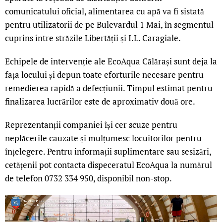
comunicatului oficial, alimentarea cu apă va fi sistată
pentru utilizatorii de pe Bulevardul 1 Mai, în segmentul
cuprins între străzile Libertății și I.L. Caragiale.
Echipele de intervenție ale EcoAqua Călărași sunt deja la
fața locului și depun toate eforturile necesare pentru
remedierea rapidă a defecțiunii. Timpul estimat pentru
finalizarea lucrărilor este de aproximativ două ore.
Reprezentanții companiei își cer scuze pentru
neplăcerile cauzate și mulțumesc locuitorilor pentru
înțelegere. Pentru informații suplimentare sau sesizări,
cetățenii pot contacta dispeceratul EcoAqua la numărul
de telefon 0732 334 950, disponibil non-stop.