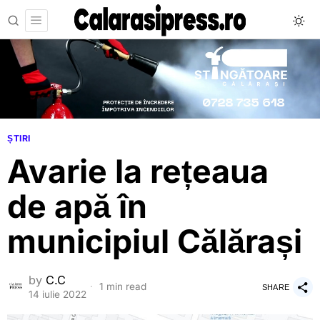
ȘTIRI
Avarie la rețeaua
de apă în
municipiul Călărași
by
C.C
1 min read
SHARE
14 iulie 2022