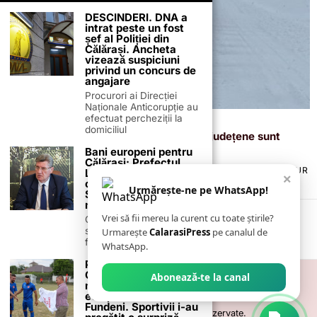
DESCINDERI. DNA a
intrat peste un fost
șef al Poliției din
Călărași. Ancheta
vizează suspiciuni
privind un concurs de
angajare
Procurori ai Direcției
Naționale Anticorupție au
efectuat percheziții la
18 februarie 2026
domiciliul
Drumuri și Poduri S.A.: toate drumurile județene sunt
deschise circulației
Bani europeni pentru
Călărași: Prefectul
TERMENI ȘI CONDIȚII
COOKIES
POLITICA DE ANULARE & RETUR
Laurențiu State anunță
×
PUBLICITATE ONLINE & TIPĂRITĂ
DESPRE NOI
CONTACT
colaborarea cu ADR
Urmărește-ne pe WhatsApp!
ZIARUL ANUNȚUL CĂLĂRĂȘEAN
Sud-Muntenia pentru
noi finanțări
Vrei să fii mereu la curent cu toate știrile?
Călărașul se pregătește
să intre pe harta
Urmarește
CalarasiPress
pe canalul de
finanțărilor europene, cu
WhatsApp.
Primarul Gheorghita
Cartusanu, cel mai
Abonează-te la canal
mare susținător al
echipei CS Gloria
Fundeni. Sportivii i-au
©
2026
- Toate drepturile sunt rezervate.