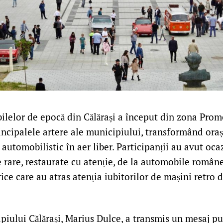
lelor de epocă din Călărași a început din zona Prom
incipalele artere ale municipiului, transformând oraș
utomobilistic în aer liber. Participanții au avut oca
rare, restaurate cu atenție, de la automobile române
rice care au atras atenția iubitorilor de mașini retro 
piului Călărași, Marius Dulce, a transmis un mesaj pu