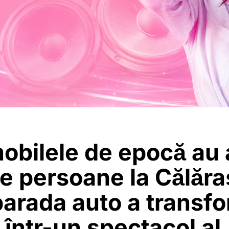
obilele de epocă au 
e persoane la Călăra
arada auto a transf
 într-un spectacol al