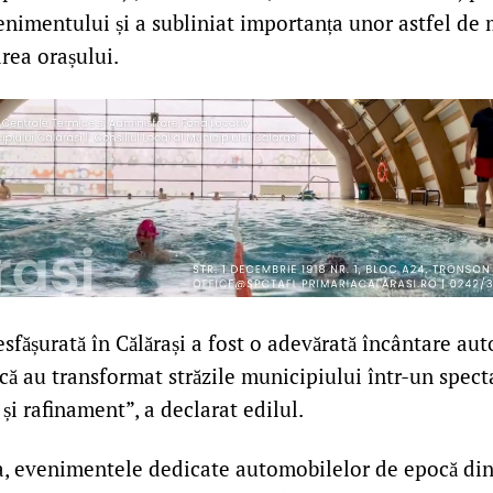
enimentului și a subliniat importanța unor astfel de 
ea orașului.
fășurată în Călărași a fost o adevărată încântare aut
că au transformat străzile municipiului într-un spect
 și rafinament”, a declarat edilul.
ia, evenimentele dedicate automobilelor de epocă din