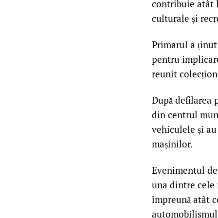
contribuie atât
culturale și rec
Primarul a ținut
pentru implicar
reunit colecțion
După defilarea 
din centrul muni
vehiculele și au
mașinilor.
Evenimentul ded
una dintre cele 
împreună atât co
automobilismul