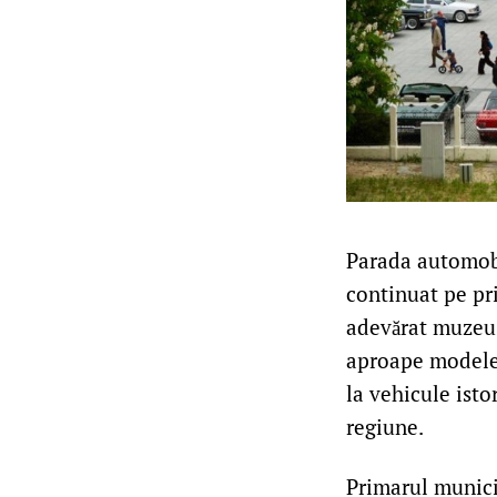
Parada automobi
continuat pe pr
adevărat muzeu a
aproape modele 
la vehicule isto
regiune.
Primarul munici