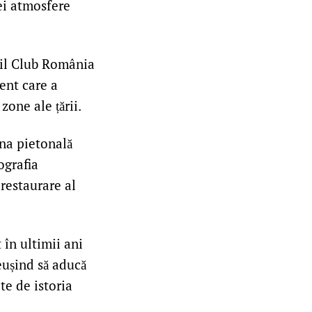
ei atmosfere
obil Club România
ent care a
zone ale țării.
ona pietonală
ografia
 restaurare al
în ultimii ani
eușind să aducă
te de istoria