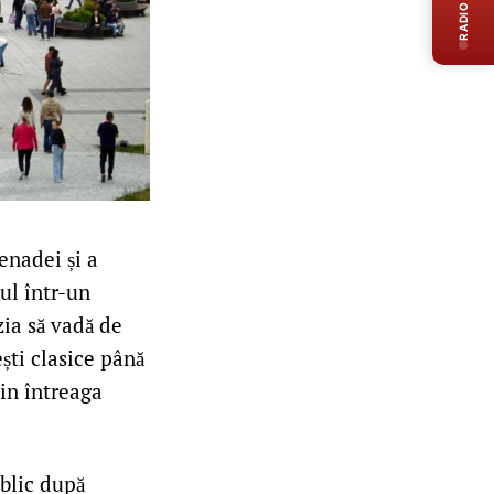
RADIO LIVE
enadei și a
ul într-un
zia să vadă de
ști clasice până
din întreaga
blic după