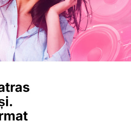
atras
și.
ormat