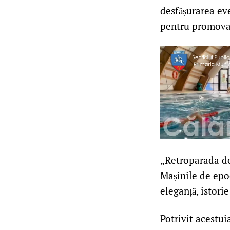
desfășurarea ev
pentru promovar
„Retroparada des
Mașinile de epo
eleganță, istorie
Potrivit acestu