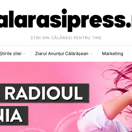
ȘTIRI DIN CĂLĂRAȘI PENTRU TINE
Știrile zilei
Ziarul Anunțul Călărășean
Marketing