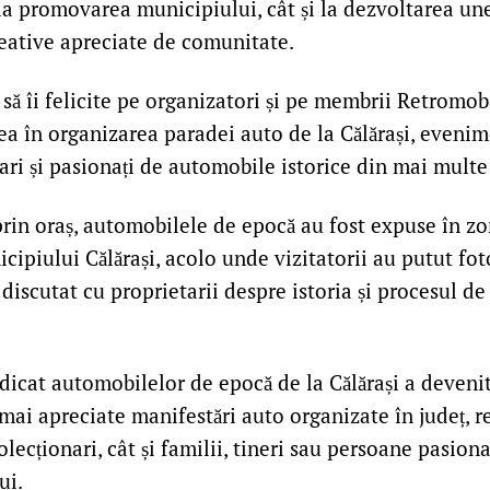
 la promovarea municipiului, cât și la dezvoltarea un
reative apreciate de comunitate.
 să îi felicite pe organizatori și pe membrii Retrom
ea în organizarea paradei auto de la Călărași, evenim
ari și pasionați de automobile istorice din mai multe 
prin oraș, automobilele de epocă au fost expuse în z
cipiului Călărași, acolo unde vizitatorii au putut fot
 discutat cu proprietarii despre istoria și procesul de
icat automobilelor de epocă de la Călărași a devenit 
mai apreciate manifestări auto organizate în județ, r
lecționari, cât și familii, tineri sau persoane pasiona
ui.