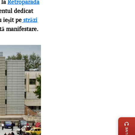
 la
Retroparada
ntul dedicat
 ieșit pe
străzi
tă manifestare.
LIVE 