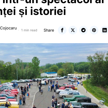
ței și istoriei
 Cojocaru
Share
1 min read