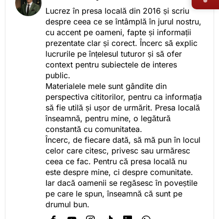
Lucrez în presa locală din 2016 și scriu
despre ceea ce se întâmplă în jurul nostru,
cu accent pe oameni, fapte și informații
prezentate clar și corect. Încerc să explic
lucrurile pe înțelesul tuturor și să ofer
context pentru subiectele de interes
public.
Materialele mele sunt gândite din
perspectiva cititorilor, pentru ca informația
să fie utilă și ușor de urmărit. Presa locală
înseamnă, pentru mine, o legătură
constantă cu comunitatea.
Încerc, de fiecare dată, să mă pun în locul
celor care citesc, privesc sau urmăresc
ceea ce fac. Pentru că presa locală nu
este despre mine, ci despre comunitate.
Iar dacă oamenii se regăsesc în poveștile
pe care le spun, înseamnă că sunt pe
drumul bun.