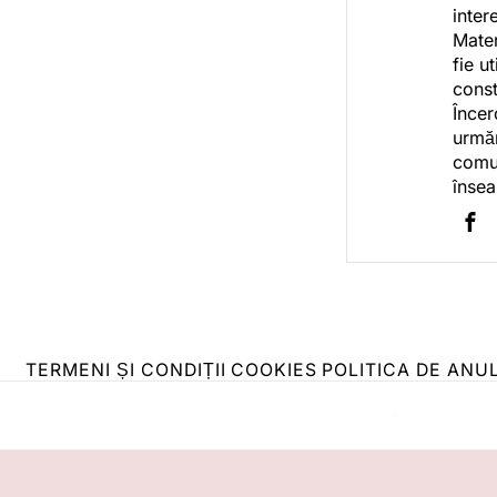
inter
Mater
fie u
const
Încer
urmăr
comun
însea
TERMENI ȘI CONDIȚII
COOKIES
POLITICA DE ANU