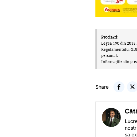
Precizări:
Legea 190 din 2018, 
Regulamentului GDPR,
personal.
Informațiile din pre
Share
Căt
Lucre
nostr
să ex