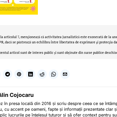
la articolul 7, menţionează că activitatea jurnalistică este exonerată de la un
 dacă se păstrează un echilibru între libertatea de exprimare şi protecţia da
zentul articol sunt de interes public și sunt obținute din surse publice deschis
ălin Cojocaru
z în presa locală din 2016 și scriu despre ceea ce se întâmpl
u, cu accent pe oameni, fapte și informații prezentate clar ș
plic lucrurile pe înțelesul tuturor și să ofer context pentru s