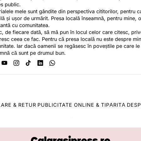
es public.
ialele mele sunt gândite din perspectiva cititorilor, pentru c
tilă și ușor de urmărit. Presa locală înseamnă, pentru mine, 
antă cu comunitatea.
c, de fiecare dată, să mă pun în locul celor care citesc, pri
esc ceea ce fac. Pentru că presa locală nu este despre min
itate. Iar dacă oamenii se regăsesc în poveștile pe care le
mnă că sunt pe drumul bun.
LARE & RETUR
PUBLICITATE ONLINE & TIPĂRITĂ
DESP