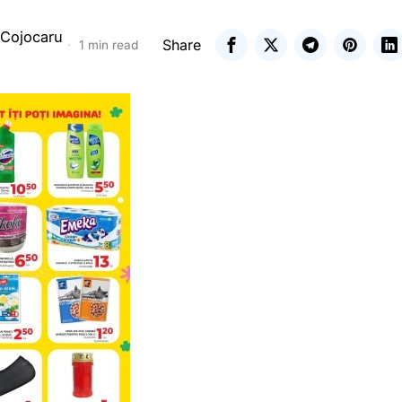
 Cojocaru
Share
1 min read