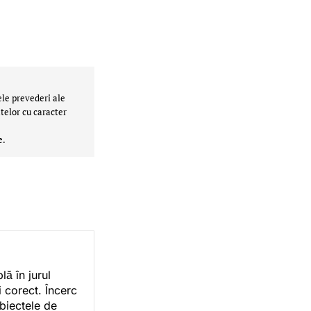
ele prevederi ale
telor cu caracter
e.
ă în jurul
i corect. Încerc
ubiectele de