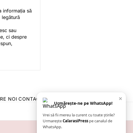
a informația să
o legătură
vesc sau
e, ci despre
 spun,
×
RE NOI
CONTACT
ZIARUL ANUNȚUL CĂLĂRĂȘEAN
Urmărește-ne pe WhatsApp!
Vrei să fii mereu la curent cu toate știrile?
Urmarește
CalarasiPress
pe canalul de
WhatsApp.