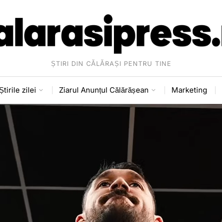
ȘTIRI DIN CĂLĂRAȘI PENTRU TINE
Știrile zilei
Ziarul Anunțul Călărășean
Marketing