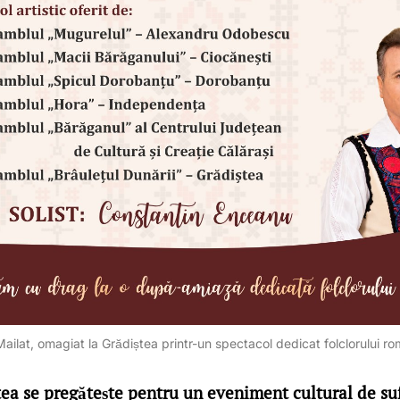
Mailat, omagiat la Grădiștea printr-un spectacol dedicat folclorului r
a se pregătește pentru un eveniment cultural de suf