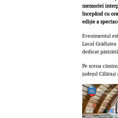
memoriei interpr
începând cu ora 
ediție a spectac
Evenimentul est
Local Grădiștea 
dedicat păstrări
Pe scena căminu
județul Călărași 