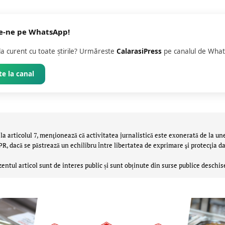
e-ne pe WhatsApp!
 la curent cu toate știrile? Urmăreste
CalarasiPress
pe canalul de What
e la canal
la articolul 7, menţionează că activitatea jurnalistică este exonerată de la un
 dacă se păstrează un echilibru între libertatea de exprimare şi protecţia da
zentul articol sunt de interes public și sunt obținute din surse publice deschis