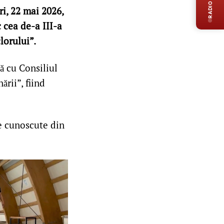
RADIO LIVE
ri, 22 mai 2026,
 cea de-a III-a
lorului”.
 cu Consiliul
ării”, fiind
e cunoscute din