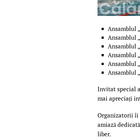
Ansamblul 
Ansamblul „
Ansamblul „
Ansamblul 
Ansamblul „B
Ansamblul „
Invitat special 
mai apreciați i
Organizatorii îi 
amiază dedicată
liber.