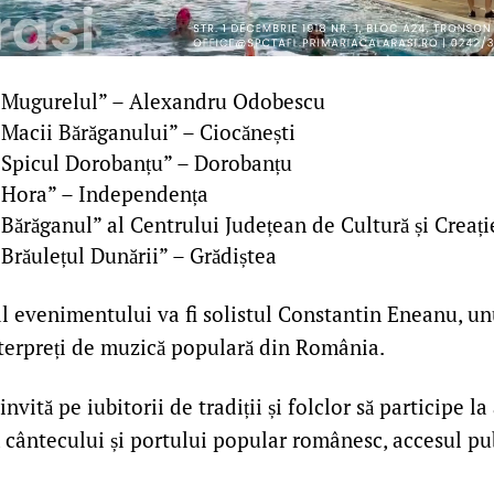
„Mugurelul” – Alexandru Odobescu
Macii Bărăganului” – Ciocănești
Spicul Dorobanțu” – Dorobanțu
„Hora” – Independența
ărăganul” al Centrului Județean de Cultură și Creație
Brăulețul Dunării” – Grădiștea
al evenimentului va fi solistul Constantin Eneanu, un
nterpreți de muzică populară din România.
invită pe iubitorii de tradiții și folclor să participe l
 cântecului și portului popular românesc, accesul pub