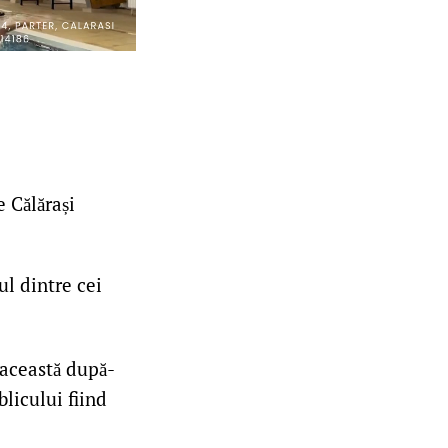
 Călărași
ul dintre cei
a această după-
licului fiind