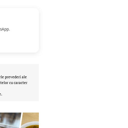
sApp.
ele prevederi ale
telor cu caracter
e.