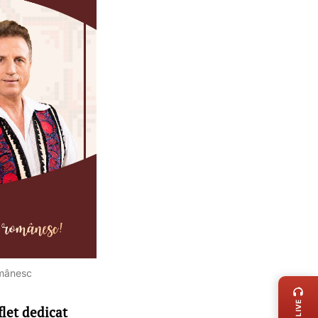
LIVE 
omânesc
let dedicat