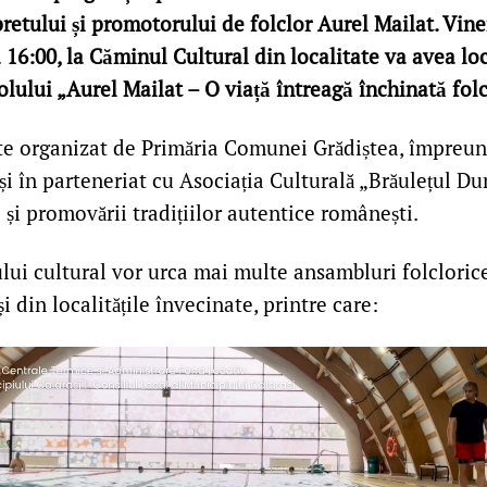
etului și promotorului de folclor Aurel Mailat. Vine
16:00, la Căminul Cultural din localitate va avea loc
olului „Aurel Mailat – O viață întreagă închinată folc
e organizat de Primăria Comunei Grădiștea, împreună
și în parteneriat cu Asociația Culturală „Brăulețul Dun
i și promovării tradițiilor autentice românești.
lui cultural vor urca mai multe ansambluri folcloric
și din localitățile învecinate, printre care: