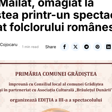
Mailat, omagiat la
tea printr-un specta
t folclorului române
 Cojocaru
Share
1 min read