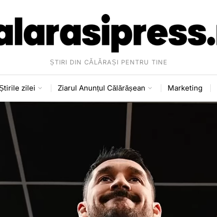
ȘTIRI DIN CĂLĂRAȘI PENTRU TINE
Știrile zilei
Ziarul Anunțul Călărășean
Marketing