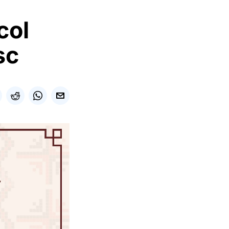
col
sc