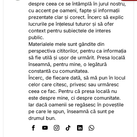
despre ceea ce se întâmplă în jurul nostru,
cu accent pe oameni, fapte și informații
prezentate clar și corect. Încerc să explic
lucrurile pe înțelesul tuturor și să ofer
context pentru subiectele de interes
public.
Materialele mele sunt gândite din
perspectiva cititorilor, pentru ca informația
să fie utilă și ușor de urmărit. Presa locală
înseamnă, pentru mine, o legătură
constantă cu comunitatea.
Încerc, de fiecare dată, să mă pun în locul
celor care citesc, privesc sau urmăresc
ceea ce fac. Pentru că presa locală nu
este despre mine, ci despre comunitate.
Iar dacă oamenii se regăsesc în poveștile
pe care le spun, înseamnă că sunt pe
drumul bun.