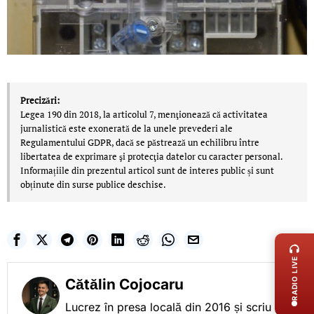
Precizări:
Legea 190 din 2018, la articolul 7, menţionează că activitatea
jurnalistică este exonerată de la unele prevederi ale
Regulamentului GDPR, dacă se păstrează un echilibru între
libertatea de exprimare şi protecţia datelor cu caracter personal.
Informațiile din prezentul articol sunt de interes public și sunt
obținute din surse publice deschise.
LIVE 
RADIO LIVE
Cătălin Cojocaru
Lucrez în presa locală din 2016 și scriu