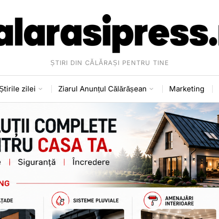
ȘTIRI DIN CĂLĂRAȘI PENTRU TINE
Știrile zilei
Ziarul Anunțul Călărășean
Marketing