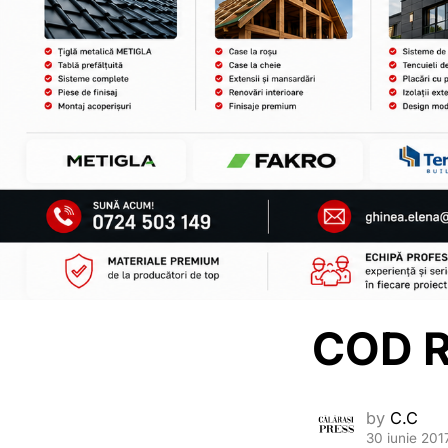
COD 
by
C.C
30 iunie 201