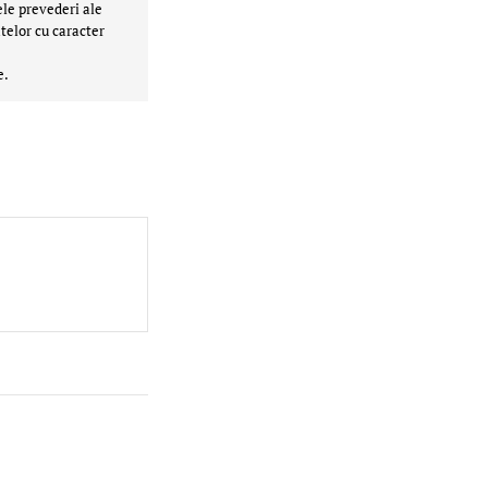
ele prevederi ale
telor cu caracter
e.