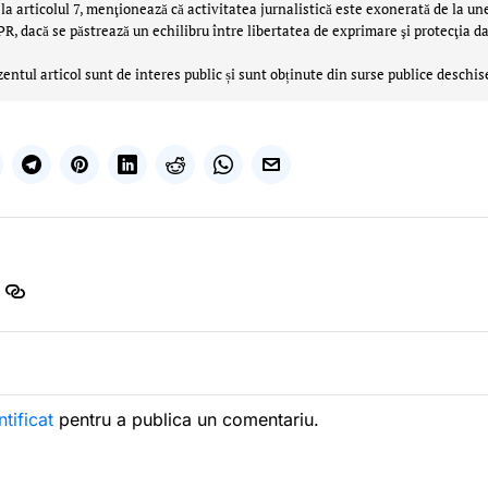
la articolul 7, menţionează că activitatea jurnalistică este exonerată de la un
 dacă se păstrează un echilibru între libertatea de exprimare şi protecţia da
zentul articol sunt de interes public și sunt obținute din surse publice deschis
ntificat
pentru a publica un comentariu.