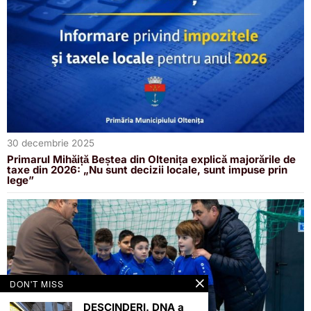
30 decembrie 2025
Primarul Mihăiță Beștea din Oltenița explică majorările de
taxe din 2026: „Nu sunt decizii locale, sunt impuse prin
lege”
DON'T MISS
DESCINDERI. DNA a