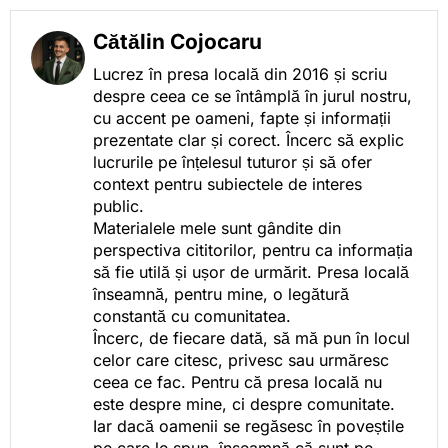
Cătălin Cojocaru
Lucrez în presa locală din 2016 și scriu
despre ceea ce se întâmplă în jurul nostru,
cu accent pe oameni, fapte și informații
prezentate clar și corect. Încerc să explic
lucrurile pe înțelesul tuturor și să ofer
context pentru subiectele de interes
public.
Materialele mele sunt gândite din
perspectiva cititorilor, pentru ca informația
să fie utilă și ușor de urmărit. Presa locală
înseamnă, pentru mine, o legătură
constantă cu comunitatea.
Încerc, de fiecare dată, să mă pun în locul
celor care citesc, privesc sau urmăresc
ceea ce fac. Pentru că presa locală nu
este despre mine, ci despre comunitate.
Iar dacă oamenii se regăsesc în poveștile
pe care le spun, înseamnă că sunt pe