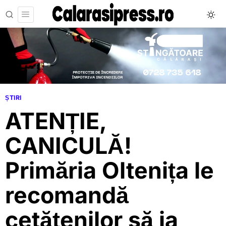
ȘTIRI
ATENȚIE,
CANICULĂ!
Primăria Oltenița le
recomandă
cetățenilor să ia