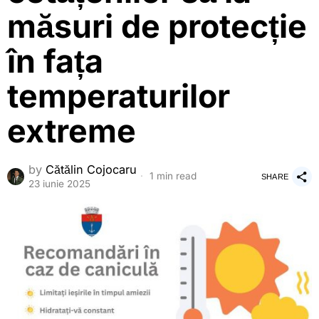
măsuri de protecție
în fața
temperaturilor
extreme
by
Cătălin Cojocaru
1 min read
SHARE
23 iunie 2025