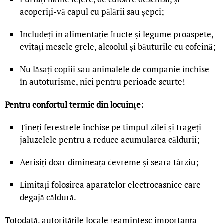
acoperiți-vă capul cu pălării sau șepci;
Includeți în alimentație fructe și legume proaspete,
evitați mesele grele, alcoolul și băuturile cu cofeină;
Nu lăsați copiii sau animalele de companie închise
în autoturisme, nici pentru perioade scurte!
Pentru confortul termic din locuințe:
Țineți ferestrele închise pe timpul zilei și trageți
jaluzelele pentru a reduce acumularea căldurii;
Aerisiți doar dimineața devreme și seara târziu;
Limitați folosirea aparatelor electrocasnice care
degajă căldură.
Totodată, autoritățile locale reamintesc importanța