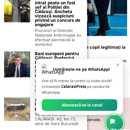
intrat peste un fost
șef al Poliției din
Călărași. Ancheta
vizează suspiciuni
privind un concurs de
angajare
Procurori ai Direcției
Naționale Anticorupție au
efectuat percheziții la
17 decembrie 2025
domiciliul
Bucurie și sport la Oltenița: peste 140 de copii legitimați la
ACSM, întâmpinați de Moș Crăciun
Bani europeni pentru
Călărași: Prefectul
TERMENI ȘI CONDIȚII
COOKIES
POLITICA DE ANULARE & RETUR
Laurențiu State anunță
×
PUBLICITATE ONLINE & TIPĂRITĂ
DESPRE NOI
CONTACT
colaborarea cu ADR
Urmărește-ne pe WhatsApp!
ZIARUL ANUNȚUL CĂLĂRĂȘEAN
Sud-Muntenia pentru
noi finanțări
Vrei să fii mereu la curent cu toate știrile?
Călărașul se pregătește
să intre pe harta
Urmarește
CalarasiPress
pe canalul de
finanțărilor europene, cu
WhatsApp.
Accident rutier pe A2
la km 73, sens CT-B, 9
Abonează-te la canal
persoane implicate
INFORMARE ISU
CĂLĂRAȘI A2, km 73,
©
2026
- Toate drepturile sunt rezervate.
sens de mers București