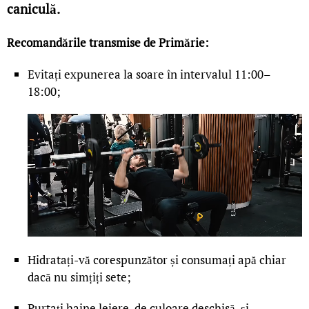
caniculă.
Recomandările transmise de Primărie:
Evitați expunerea la soare în intervalul 11:00–
18:00;
Hidratați-vă corespunzător și consumați apă chiar
dacă nu simțiți sete;
Purtați haine lejere, de culoare deschisă, și